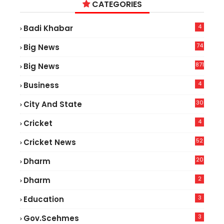
CATEGORIES
4
Badi Khabar
74
Big News
2
871
Big News
4
Business
30
City And State
4
Cricket
52
Cricket News
2
20
Dharm
2
Dharm
3
Education
3
Gov.scehmes