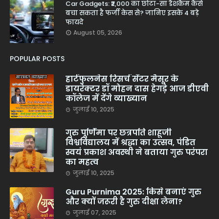
Car Gadgets: ₹2,000 का छोटा-सा डैशकैम कैसे
बचा सकता है फर्जी केस से? जानिए इसके 4 बड़े
फायदे
August 05, 2026
POPULAR POSTS
हार्टफुलनेस रिसर्च सेंटर मैसूर के
डायरेक्टर डॉ मोहन दास हेगड़े आज डीएवी
कॉलेज में देंगे व्याख्यान
जुलाई 10, 2025
गुरु पूर्णिमा पर छत्रपति शाहूजी
विश्वविद्यालय में श्रद्धा का उत्सव, पंडित
स्वयं प्रकाश अवस्थी ने बताया गुरु परंपरा
का महत्व
जुलाई 10, 2025
Guru Purnima 2025: किसे बनाएं गुरु
और क्यों जरूरी है गुरु दीक्षा लेना?
जुलाई 07, 2025