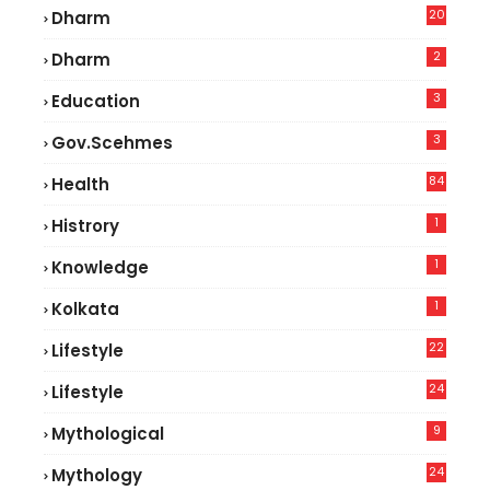
20
Dharm
2
Dharm
3
Education
3
Gov.scehmes
84
Health
3
1
Histrory
1
Knowledge
1
Kolkata
22
Lifestyle
9
24
Lifestyle
7
9
Mythological
24
Mythology