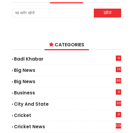
CATEGORIES
4
Badi Khabar
74
Big News
2
86
Big News
4
4
Business
30
City And State
4
Cricket
519
Cricket News