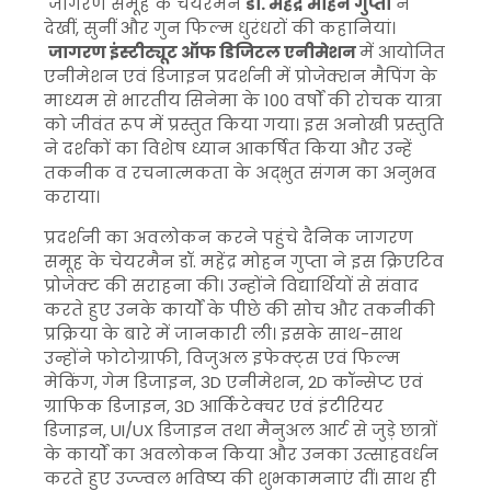
जागरण समूह के चेयरमैन
डॉ. महेंद्र मोहन गुप्ता
ने
देखीं, सुनीं और गुन फिल्म धुरंधरों की कहानियां।
जागरण इंस्टीट्यूट ऑफ डिजिटल एनीमेशन
में आयोजित
एनीमेशन एवं डिजाइन प्रदर्शनी में प्रोजेक्शन मैपिंग के
माध्यम से भारतीय सिनेमा के 100 वर्षों की रोचक यात्रा
को जीवंत रूप में प्रस्तुत किया गया। इस अनोखी प्रस्तुति
ने दर्शकों का विशेष ध्यान आकर्षित किया और उन्हें
तकनीक व रचनात्मकता के अद्भुत संगम का अनुभव
कराया।
प्रदर्शनी का अवलोकन करने पहुंचे दैनिक जागरण
समूह के चेयरमैन डॉ. महेंद्र मोहन गुप्ता ने इस क्रिएटिव
प्रोजेक्ट की सराहना की। उन्होंने विद्यार्थियों से संवाद
करते हुए उनके कार्यों के पीछे की सोच और तकनीकी
प्रक्रिया के बारे में जानकारी ली। इसके साथ-साथ
उन्होंने फोटोग्राफी, विजुअल इफेक्ट्स एवं फिल्म
मेकिंग, गेम डिजाइन, 3D एनीमेशन, 2D कॉन्सेप्ट एवं
ग्राफिक डिजाइन, 3D आर्किटेक्चर एवं इंटीरियर
डिजाइन, UI/UX डिजाइन तथा मैनुअल आर्ट से जुड़े छात्रों
के कार्यों का अवलोकन किया और उनका उत्साहवर्धन
करते हुए उज्ज्वल भविष्य की शुभकामनाएं दीं। साथ ही