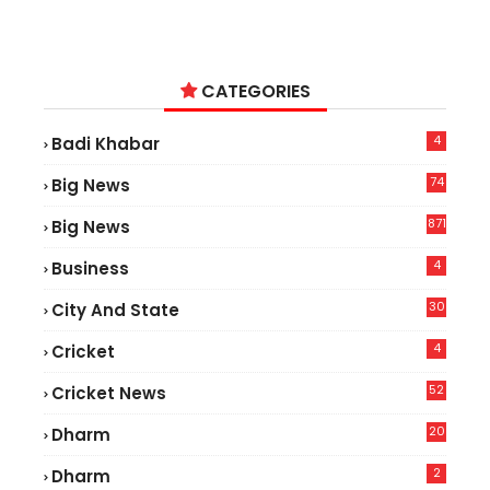
CATEGORIES
4
Badi Khabar
74
Big News
2
871
Big News
4
Business
30
City And State
4
Cricket
52
Cricket News
2
20
Dharm
2
Dharm