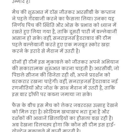
उम्मीद है।
मैच की शुरुआत में टॉस जीतकर आरसीबी के कप्तान
ने पहले गेंदबाजी करने का फैसला लिया। उनका यह
निर्णय पिच की स्थिति और ओस के प्रभाव को ध्यान में
रखते हुए लिया गया है, ताकि दूसरी पारी में बल्लेबाजी
आसान हो सके। वहीं, सनराइजर्स हैदराबाद की टीम
पहले बल्लेबाजी करते हुए एक मजबूत स्कोर खड़ा
करने के इरादे से मैदान में उतरी है।
दोनों ही टीमें इस मुकाबले को जीतकर अपने अभियान
की सकारात्मक शुरुआत करना चाहती हैं। आरसीबी, जो
पिछले सीजन की विजेता रही थी, अपने प्रदर्शन को
बरकरार रखना चाहेगी। वहीं, सनराइजर्स हैदराबाद नई
रणनीतियों और जोश के साथ मैदान में उतरी है, ताकि
इस बार ट्रॉफी पर कब्जा जमाया जा सके।
फैंस के बीच इस मैच को लेकर जबरदस्त उत्साह देखने
को मिल रहा है। स्टेडियम खचाखच भरा हुआ है और
दर्शकों की आवाजें खिलाड़ियों का हौसला बढ़ा रही हैं।
अब देखना दिलचस्प होगा कि कौन सी टीम इस हाई-
वोल्टेज मुकाबले में बाजी मारती है।