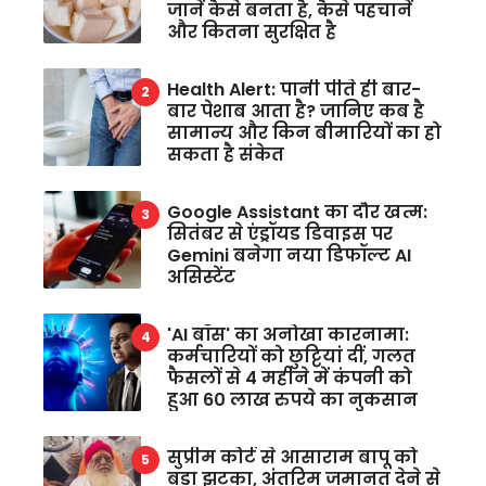
जानें कैसे बनता है, कैसे पहचानें
और कितना सुरक्षित है
Health Alert: पानी पीते ही बार-
बार पेशाब आता है? जानिए कब है
सामान्य और किन बीमारियों का हो
सकता है संकेत
Google Assistant का दौर खत्म:
सितंबर से एंड्रॉयड डिवाइस पर
Gemini बनेगा नया डिफॉल्ट AI
असिस्टेंट
'AI बॉस' का अनोखा कारनामा:
कर्मचारियों को छुट्टियां दीं, गलत
फैसलों से 4 महीने में कंपनी को
हुआ 60 लाख रुपये का नुकसान
सुप्रीम कोर्ट से आसाराम बापू को
बड़ा झटका, अंतरिम जमानत देने से