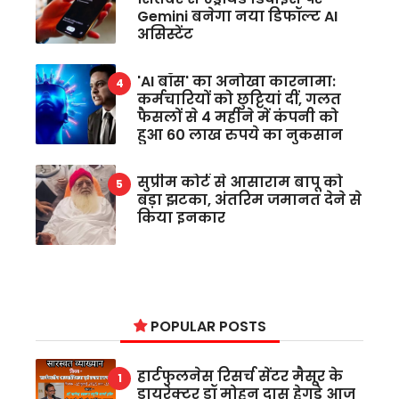
Gemini बनेगा नया डिफॉल्ट AI
असिस्टेंट
'AI बॉस' का अनोखा कारनामा:
कर्मचारियों को छुट्टियां दीं, गलत
फैसलों से 4 महीने में कंपनी को
हुआ 60 लाख रुपये का नुकसान
सुप्रीम कोर्ट से आसाराम बापू को
बड़ा झटका, अंतरिम जमानत देने से
किया इनकार
POPULAR POSTS
हार्टफुलनेस रिसर्च सेंटर मैसूर के
डायरेक्टर डॉ मोहन दास हेगड़े आज