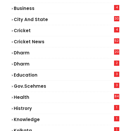
4
Business
30
City And State
4
Cricket
52
Cricket News
2
20
Dharm
2
Dharm
3
Education
3
Gov.scehmes
84
Health
5
1
Histrory
1
Knowledge
1
Kolkata