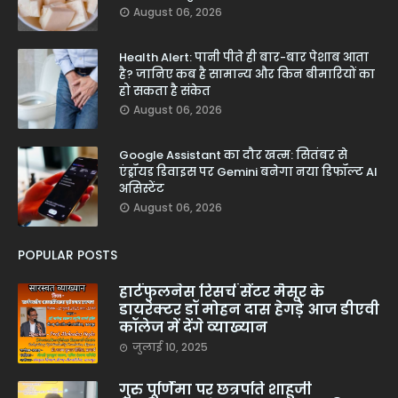
August 06, 2026
Health Alert: पानी पीते ही बार-बार पेशाब आता
है? जानिए कब है सामान्य और किन बीमारियों का
हो सकता है संकेत
August 06, 2026
Google Assistant का दौर खत्म: सितंबर से
एंड्रॉयड डिवाइस पर Gemini बनेगा नया डिफॉल्ट AI
असिस्टेंट
August 06, 2026
POPULAR POSTS
हार्टफुलनेस रिसर्च सेंटर मैसूर के
डायरेक्टर डॉ मोहन दास हेगड़े आज डीएवी
कॉलेज में देंगे व्याख्यान
जुलाई 10, 2025
गुरु पूर्णिमा पर छत्रपति शाहूजी