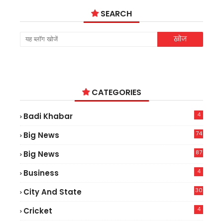
SEARCH
CATEGORIES
4
Badi Khabar
74
Big News
2
87
Big News
9
4
Business
30
City And State
4
Cricket