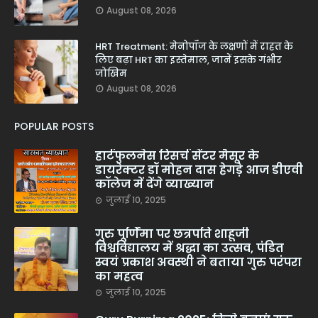
August 08, 2026
HRT Treatment: मेनोपॉज के लक्षणों में राहत के
लिए बढ़ा HRT का इस्तेमाल, जानें इसके गंभीर
जोखिम
August 08, 2026
POPULAR POSTS
हार्टफुलनेस रिसर्च सेंटर मैसूर के
डायरेक्टर डॉ मोहन दास हेगड़े आज डीएवी
कॉलेज में देंगे व्याख्यान
जुलाई 10, 2025
गुरु पूर्णिमा पर छत्रपति शाहूजी
विश्वविद्यालय में श्रद्धा का उत्सव, पंडित
स्वयं प्रकाश अवस्थी ने बताया गुरु परंपरा
का महत्व
जुलाई 10, 2025