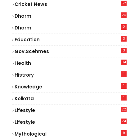
52
Cricket News
5
20
Dharm
2
Dharm
3
Education
3
Gov.scehmes
84
Health
8
1
Histrory
1
Knowledge
1
Kolkata
22
Lifestyle
9
24
Lifestyle
7
9
Mythological