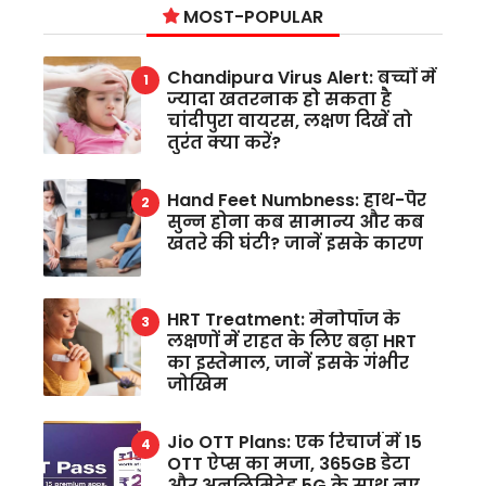
MOST-POPULAR
Chandipura Virus Alert: बच्चों में
ज्यादा खतरनाक हो सकता है
चांदीपुरा वायरस, लक्षण दिखें तो
तुरंत क्या करें?
Hand Feet Numbness: हाथ-पैर
सुन्न होना कब सामान्य और कब
खतरे की घंटी? जानें इसके कारण
HRT Treatment: मेनोपॉज के
लक्षणों में राहत के लिए बढ़ा HRT
का इस्तेमाल, जानें इसके गंभीर
जोखिम
Jio OTT Plans: एक रिचार्ज में 15
OTT ऐप्स का मजा, 365GB डेटा
और अनलिमिटेड 5G के साथ नए