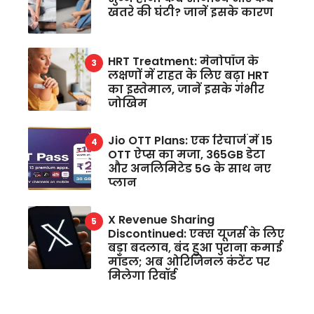
खतरे की घंटी? जानें इसके कारण
HRT Treatment: मेनोपॉज के
लक्षणों में राहत के लिए बढ़ा HRT
का इस्तेमाल, जानें इसके गंभीर
जोखिम
Jio OTT Plans: एक रिचार्ज में 15
OTT ऐप्स का मजा, 365GB डेटा
और अनलिमिटेड 5G के साथ नए
प्लान
X Revenue Sharing
Discontinued: एक्स यूजर्स के लिए
बड़ा बदलाव, बंद हुआ पुराना कमाई
मॉडल; अब ओरिजिनल कंटेंट पर
मिलेगा रिवॉर्ड