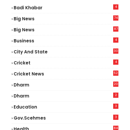
4
Badi Khabar
74
Big News
2
87
Big News
9
4
Business
30
City And State
4
Cricket
52
Cricket News
5
20
Dharm
2
Dharm
3
Education
3
Gov.scehmes
84
Health