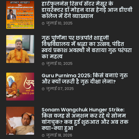
हार्टफुलनेस रिसर्च सेंटर मैसूर के
डायरेक्टर डॉ मोहन दास हेगड़े आज डीएवी
कॉलेज में देंगे व्याख्यान
जुलाई 10, 2025
गुरु पूर्णिमा पर छत्रपति शाहूजी
विश्वविद्यालय में श्रद्धा का उत्सव, पंडित
स्वयं प्रकाश अवस्थी ने बताया गुरु परंपरा
का महत्व
जुलाई 10, 2025
Guru Purnima 2025: किसे बनाएं गुरु
और क्यों जरूरी है गुरु दीक्षा लेना?
जुलाई 07, 2025
Sonam Wangchuk Hunger Strike:
किस वजह से अनशन कर रहे थे सोनम
वांगचुक? कब हुई शुरुआत और अब तक
क्या-क्या हुआ
जुलाई 18, 2026