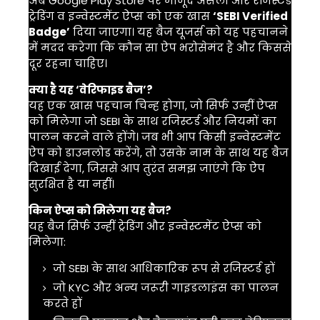
अब
Google Play Store
पर मौजूद असली और रजिस्टर्ड
ट्रेडिंग व इन्वेस्टमेंट ऐप्स को एक खास
‘SEBI Verified
Badge’
दिया जाएगा। यह बैज यूजर्स को यह पहचानने
में मदद करेगा कि कौन सा ऐप भरोसेमंद है और किससे
दूर रहना चाहिए।
क्या है यह ‘वेरिफाइड बैज’?
यह एक खास पहचान चिन्ह होगा, जो सिर्फ उन्हीं ऐप्स
को मिलेगा जो SEBI के साथ रजिस्टर्ड और नियमों का
पालन करने वाले होंगे। जब भी आप किसी इन्वेस्टमेंट
ऐप को डाउनलोड करेंगे, तो उसके नाम के साथ यह बैज
दिखाई देगा, जिससे आप तुरंत समझ जाएंगे कि ऐप
सुरक्षित है या नहीं।
किन ऐप्स को मिलेगा यह बैज?
यह बैज सिर्फ उन्हीं ट्रेडिंग और इन्वेस्टमेंट ऐप्स को
मिलेगा:
जो SEBI के साथ आधिकारिक रूप से रजिस्टर्ड हों
जो KYC और अन्य जरूरी गाइडलाइंस का पालन
करते हों