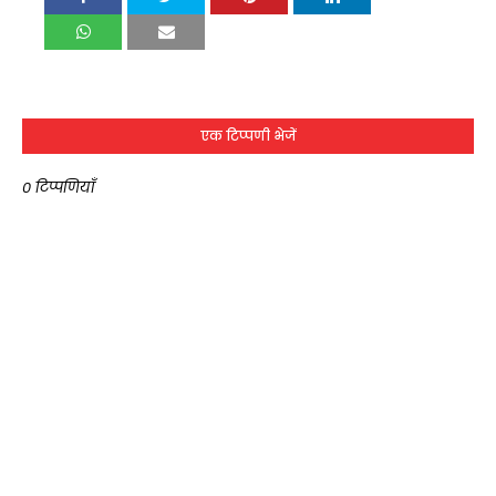
एक टिप्पणी भेजें
0 टिप्पणियाँ