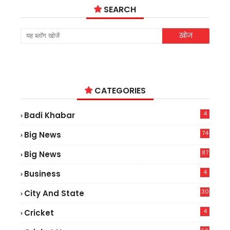
SEARCH
CATEGORIES
4
Badi Khabar
74
Big News
2
87
Big News
9
4
Business
30
City And State
4
Cricket