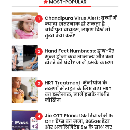
MOST-POPULAR
Chandipura Virus Alert: बच्चों में
ज्यादा खतरनाक हो सकता है
चांदीपुरा वायरस, लक्षण दिखें तो
तुरंत क्या करें?
Hand Feet Numbness: हाथ-पैर
सुन्न होना कब सामान्य और कब
खतरे की घंटी? जानें इसके कारण
HRT Treatment: मेनोपॉज के
लक्षणों में राहत के लिए बढ़ा HRT
का इस्तेमाल, जानें इसके गंभीर
जोखिम
Jio OTT Plans: एक रिचार्ज में 15
OTT ऐप्स का मजा, 365GB डेटा
और अनलिमिटेड 5G के साथ नए