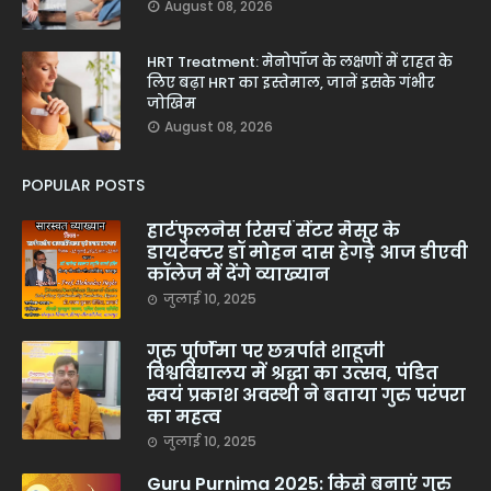
August 08, 2026
HRT Treatment: मेनोपॉज के लक्षणों में राहत के
लिए बढ़ा HRT का इस्तेमाल, जानें इसके गंभीर
जोखिम
August 08, 2026
POPULAR POSTS
हार्टफुलनेस रिसर्च सेंटर मैसूर के
डायरेक्टर डॉ मोहन दास हेगड़े आज डीएवी
कॉलेज में देंगे व्याख्यान
जुलाई 10, 2025
गुरु पूर्णिमा पर छत्रपति शाहूजी
विश्वविद्यालय में श्रद्धा का उत्सव, पंडित
स्वयं प्रकाश अवस्थी ने बताया गुरु परंपरा
का महत्व
जुलाई 10, 2025
Guru Purnima 2025: किसे बनाएं गुरु