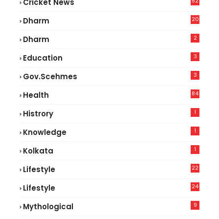
52
Cricket News
5
20
Dharm
2
Dharm
3
Education
3
Gov.scehmes
84
Health
8
1
Histrory
1
Knowledge
1
Kolkata
22
Lifestyle
9
24
Lifestyle
7
9
Mythological