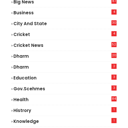
87
Big News
9
4
Business
30
City And State
4
Cricket
52
Cricket News
5
20
Dharm
2
Dharm
3
Education
3
Gov.scehmes
84
Health
8
1
Histrory
1
Knowledge