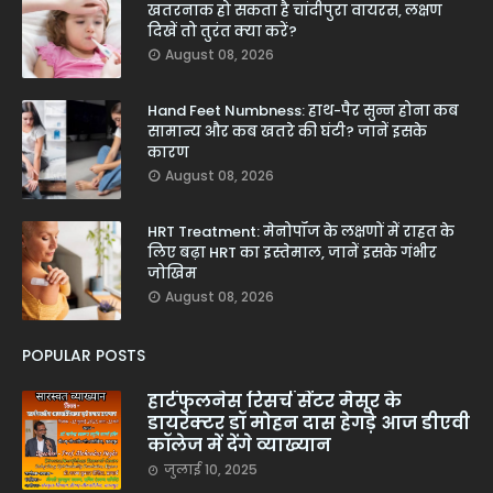
खतरनाक हो सकता है चांदीपुरा वायरस, लक्षण
दिखें तो तुरंत क्या करें?
August 08, 2026
Hand Feet Numbness: हाथ-पैर सुन्न होना कब
सामान्य और कब खतरे की घंटी? जानें इसके
कारण
August 08, 2026
HRT Treatment: मेनोपॉज के लक्षणों में राहत के
लिए बढ़ा HRT का इस्तेमाल, जानें इसके गंभीर
जोखिम
August 08, 2026
POPULAR POSTS
हार्टफुलनेस रिसर्च सेंटर मैसूर के
डायरेक्टर डॉ मोहन दास हेगड़े आज डीएवी
कॉलेज में देंगे व्याख्यान
जुलाई 10, 2025