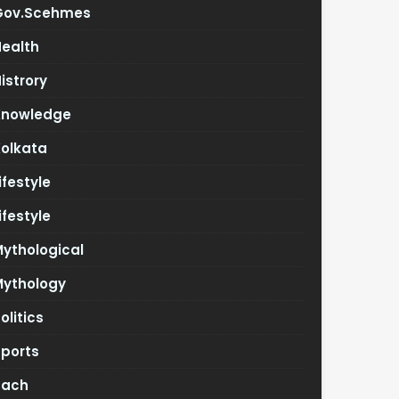
Gov.scehmes
Health
istrory
Knowledge
Kolkata
ifestyle
ifestyle
ythological
Mythology
olitics
Sports
Tach