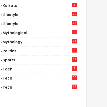
1
Kolkata
22
Lifestyle
9
24
Lifestyle
7
9
Mythological
24
Mythology
3
Politics
32
Sports
1
Tach
66
Tech
9
58
Tech
9