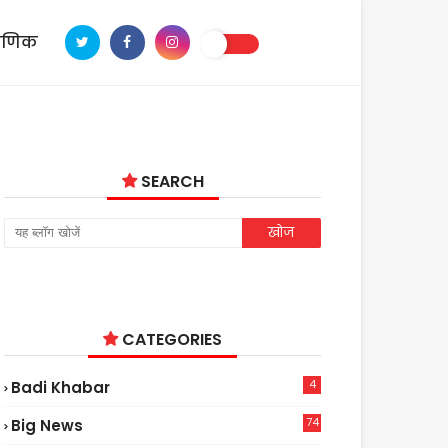
ाणिक
SEARCH
CATEGORIES
4
Badi Khabar
74
Big News
2