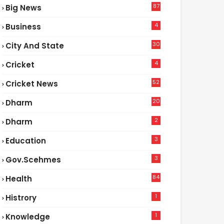
87
Big News
9
4
Business
30
City And State
4
Cricket
52
Cricket News
5
20
Dharm
2
Dharm
3
Education
3
Gov.scehmes
84
Health
8
1
Histrory
1
Knowledge