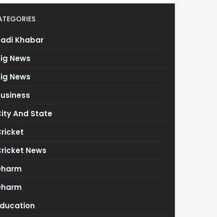
ATEGORIES
Badi Khabar
Big News
Big News
Business
ity And State
ricket
Cricket News
Dharm
Dharm
Education