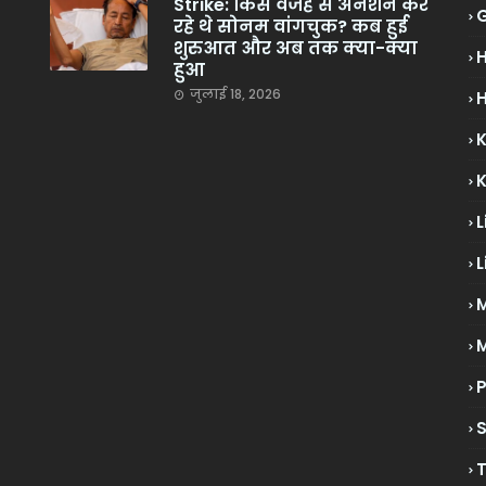
Strike: किस वजह से अनशन कर
रहे थे सोनम वांगचुक? कब हुई
शुरुआत और अब तक क्या-क्या
हुआ
जुलाई 18, 2026
H
L
L
M
P