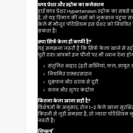
ब्लड प्रेशर और स्ट्रोक का कनेक्शन
हाई ब्लड प्रेशर
Hypertension
स्ट्रोक का सबसे ब
है, तो यह दिमाग की नसों को नुकसान पहुंचा सकत
केले में मौजूद पोटैशियम इस प्रेशर को नियंत्र
सकता है।
क्या सिर्फ केला ही काफी है?
यह समझना जरूरी है कि सिर्फ केला खाने से स्ट्र
पूरी दवा। आपको इन चीजों पर भी ध्यान देना होग
संतुलित आहार (हरी सब्जियां, फल, साबुत
नियमित एक्सरसाइज
धूम्रपान और शराब से दूरी
वजन और शुगर कंट्रोल
कितना केला खाना सही है?
विशेषज्ञों के अनुसार, रोज 1–2 केले खाना सुर
किडनी से जुड़ी समस्या है, तो ज्यादा पोटैश
जरूरी है।
निष्कर्ष