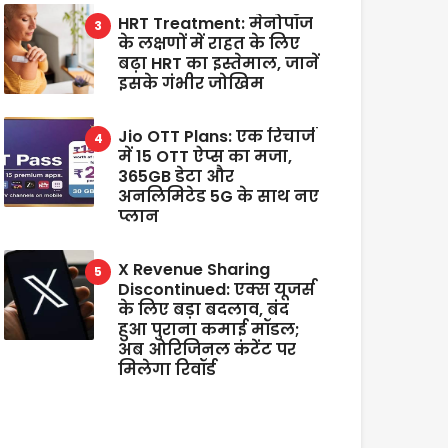
HRT Treatment: मेनोपॉज
के लक्षणों में राहत के लिए
बढ़ा HRT का इस्तेमाल, जानें
इसके गंभीर जोखिम
Jio OTT Plans: एक रिचार्ज
में 15 OTT ऐप्स का मजा,
365GB डेटा और
अनलिमिटेड 5G के साथ नए
प्लान
X Revenue Sharing
Discontinued: एक्स यूजर्स
के लिए बड़ा बदलाव, बंद
हुआ पुराना कमाई मॉडल;
अब ओरिजिनल कंटेंट पर
मिलेगा रिवॉर्ड