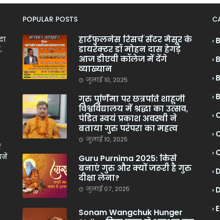
POPULAR POSTS
C
हार्टफुलनेस रिसर्च सेंटर मैसूर के
ादा
डायरेक्टर डॉ मोहन दास हेगड़े
,
आज डीएवी कॉलेज में देंगे
व्याख्यान
जुलाई 10, 2025
गुरु पूर्णिमा पर छत्रपति शाहूजी
विश्वविद्यालय में श्रद्धा का उत्सव,
C
पंडित स्वयं प्रकाश अवस्थी ने
बताया गुरु परंपरा का महत्व
C
जुलाई 10, 2025
ं
नें
Guru Purnima 2025: किसे
बनाएं गुरु और क्यों जरूरी है गुरु
दीक्षा लेना?
जुलाई 07, 2025
Sonam Wangchuk Hunger