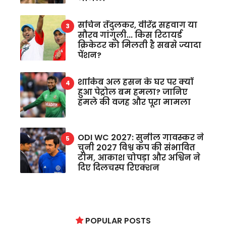
सचिन तेंदुलकर, वीरेंद्र सहवाग या
सौरव गांगुली... किस रिटायर्ड
क्रिकेटर को मिलती है सबसे ज्यादा
पेंशन?
शाकिब अल हसन के घर पर क्यों
हुआ पेट्रोल बम हमला? जानिए
हमले की वजह और पूरा मामला
ODI WC 2027: सुनील गावस्कर ने
चुनी 2027 विश्व कप की संभावित
टीम, आकाश चोपड़ा और अश्विन ने
दिए दिलचस्प रिएक्शन
POPULAR POSTS