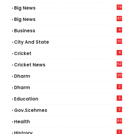
74
Big News
2
87
Big News
0
4
Business
30
City And State
4
Cricket
52
Cricket News
2
20
Dharm
2
Dharm
3
Education
3
Gov.scehmes
84
Health
3
1
Histrory