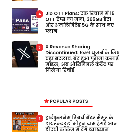
Jio OTT Plans: एक रिचार्ज में 15
OTT ऐप्स का मजा, 365GB डेटा
और अनलिमिटेड 5G के साथ नए
प्लान
X Revenue Sharing
Discontinued: एक्स यूजर्स के लिए
बड़ा बदलाव, बंद हुआ पुराना कमाई
मॉडल; अब ओरिजिनल कंटेंट पर
मिलेगा रिवॉर्ड
POPULAR POSTS
हार्टफुलनेस रिसर्च सेंटर मैसूर के
डायरेक्टर डॉ मोहन दास हेगड़े आज
डीएवी कॉलेज में देंगे व्याख्यान