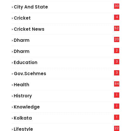
30
City And State
4
Cricket
52
Cricket News
5
20
Dharm
2
Dharm
3
Education
3
Gov.scehmes
84
Health
8
1
Histrory
1
Knowledge
1
Kolkata
22
Lifestyle