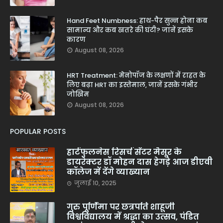
Hand Feet Numbness: हाथ-पैर सुन्न होना कब
सामान्य और कब खतरे की घंटी? जानें इसके
कारण
August 08, 2026
HRT Treatment: मेनोपॉज के लक्षणों में राहत के
लिए बढ़ा HRT का इस्तेमाल, जानें इसके गंभीर
जोखिम
August 08, 2026
POPULAR POSTS
हार्टफुलनेस रिसर्च सेंटर मैसूर के
डायरेक्टर डॉ मोहन दास हेगड़े आज डीएवी
कॉलेज में देंगे व्याख्यान
जुलाई 10, 2025
गुरु पूर्णिमा पर छत्रपति शाहूजी
विश्वविद्यालय में श्रद्धा का उत्सव, पंडित