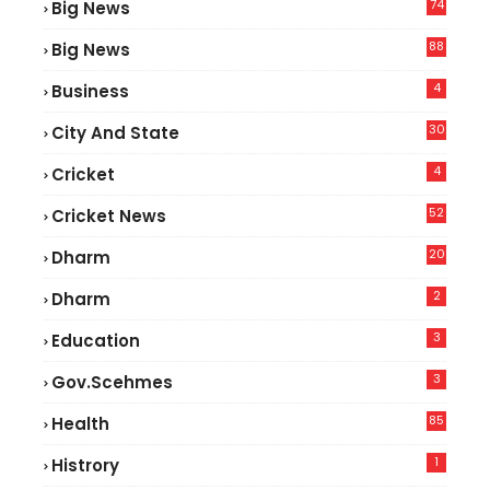
74
Big News
2
88
Big News
6
4
Business
30
City And State
4
Cricket
52
Cricket News
8
20
Dharm
2
Dharm
3
Education
3
Gov.scehmes
85
Health
0
1
Histrory