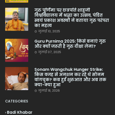
गुरु पूर्णिमा पर छत्रपति शाहूजी
विश्वविद्यालय में श्रद्धा का उत्सव, पंडित
स्वयं प्रकाश अवस्थी ने बताया गुरु परंपरा
का महत्व
जुलाई 10, 2025
Guru Purnima 2025: किसे बनाएं गुरु
और क्यों जरूरी है गुरु दीक्षा लेना?
जुलाई 07, 2025
Sonam Wangchuk Hunger Strike:
किस वजह से अनशन कर रहे थे सोनम
वांगचुक? कब हुई शुरुआत और अब तक
क्या-क्या हुआ
जुलाई 18, 2026
CATEGORIES
Badi Khabar