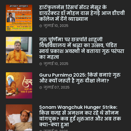
हार्टफुलनेस रिसर्च सेंटर मैसूर के
डायरेक्टर डॉ मोहन दास हेगड़े आज डीएवी
कॉलेज में देंगे व्याख्यान
जुलाई 10, 2025
गुरु पूर्णिमा पर छत्रपति शाहूजी
विश्वविद्यालय में श्रद्धा का उत्सव, पंडित
स्वयं प्रकाश अवस्थी ने बताया गुरु परंपरा
का महत्व
जुलाई 10, 2025
Guru Purnima 2025: किसे बनाएं गुरु
और क्यों जरूरी है गुरु दीक्षा लेना?
जुलाई 07, 2025
Sonam Wangchuk Hunger Strike:
किस वजह से अनशन कर रहे थे सोनम
वांगचुक? कब हुई शुरुआत और अब तक
क्या-क्या हुआ