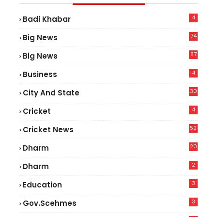
4
Badi Khabar
74
Big News
2
87
Big News
9
4
Business
30
City And State
4
Cricket
52
Cricket News
5
20
Dharm
2
Dharm
3
Education
3
Gov.scehmes