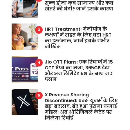
सुन्न होना कब सामान्य और कब
खतरे की घंटी? जानें इसके कारण
HRT Treatment: मेनोपॉज के
लक्षणों में राहत के लिए बढ़ा HRT
का इस्तेमाल, जानें इसके गंभीर
जोखिम
Jio OTT Plans: एक रिचार्ज में 15
OTT ऐप्स का मजा, 365GB डेटा
और अनलिमिटेड 5G के साथ नए
प्लान
X Revenue Sharing
Discontinued: एक्स यूजर्स के लिए
बड़ा बदलाव, बंद हुआ पुराना कमाई
मॉडल; अब ओरिजिनल कंटेंट पर
मिलेगा रिवॉर्ड