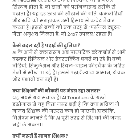
AI Teacher दरअसल एक सॉफ्टवेयर या डिजिटल
सिस्टम होता है, जो छात्रों को पर्सनलाइज्ड तरीके से
पढ़ाता है। यह हर छात्र की सीखने की गति, कमजोरियों
और रुचि को समझकर उसी हिसाब से कंटेंट तैयार
करता है। इससे बच्चों को एक तरह से “पर्सनल ट्यूटर”
जैसा अनुभव मिलता है, जो 24x7 उपलब्ध रहता है।
कैसे बदल रही है पढ़ाई की दुनिया?
AI के आने से क्लासरूम अब पारंपरिक ब्लैकबोर्ड से आगे
बढ़कर डिजिटल और इंटरएक्टिव बनते जा रहे हैं। बच्चे
वीडियो, सिमुलेशन और रियल-टाइम फीडबैक के जरिए
तेजी से सीख पा रहे हैं। इससे पढ़ाई ज्यादा आसान, रोचक
और प्रभावी बन रही है।
क्या शिक्षकों की नौकरी पर मंडरा रहा खतरा?
यह सबसे बड़ा सवाल है। AI Teachers के बढ़ते
इस्तेमाल से यह चिंता जरूर बढ़ी है कि क्या भविष्य में
मानव शिक्षक की जरूरत कम हो जाएगी। हालांकि,
विशेषज्ञ मानते हैं कि AI पूरी तरह से शिक्षकों की जगह
नहीं ले सकता।
क्यों जरूरी हैं मानव शिक्षक?