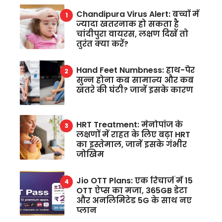
Chandipura Virus Alert: बच्चों में
ज्यादा खतरनाक हो सकता है
चांदीपुरा वायरस, लक्षण दिखें तो
तुरंत क्या करें?
Hand Feet Numbness: हाथ-पैर
सुन्न होना कब सामान्य और कब
खतरे की घंटी? जानें इसके कारण
HRT Treatment: मेनोपॉज के
लक्षणों में राहत के लिए बढ़ा HRT
का इस्तेमाल, जानें इसके गंभीर
जोखिम
Jio OTT Plans: एक रिचार्ज में 15
OTT ऐप्स का मजा, 365GB डेटा
और अनलिमिटेड 5G के साथ नए
प्लान