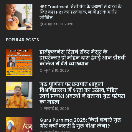
HRT Treatment: मेनोपॉज के लक्षणों में राहत के
लिए बढ़ा HRT का इस्तेमाल, जानें इसके गंभीर
जोखिम
August 08, 2026
POPULAR POSTS
हार्टफुलनेस रिसर्च सेंटर मैसूर के
डायरेक्टर डॉ मोहन दास हेगड़े आज डीएवी
कॉलेज में देंगे व्याख्यान
जुलाई 10, 2025
गुरु पूर्णिमा पर छत्रपति शाहूजी
विश्वविद्यालय में श्रद्धा का उत्सव, पंडित
स्वयं प्रकाश अवस्थी ने बताया गुरु परंपरा
का महत्व
जुलाई 10, 2025
Guru Purnima 2025: किसे बनाएं गुरु
और क्यों जरूरी है गुरु दीक्षा लेना?