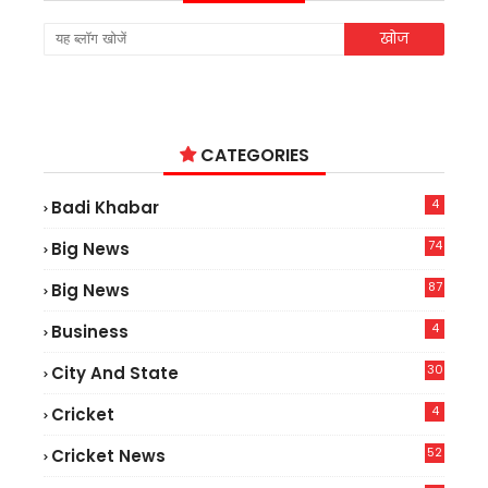
CATEGORIES
4
Badi Khabar
74
Big News
2
87
Big News
9
4
Business
30
City And State
4
Cricket
52
Cricket News
5