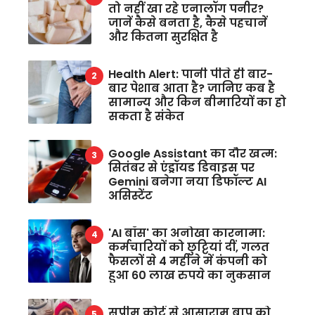
तो नहीं खा रहे एनालॉग पनीर?
जानें कैसे बनता है, कैसे पहचानें
और कितना सुरक्षित है
Health Alert: पानी पीते ही बार-
बार पेशाब आता है? जानिए कब है
सामान्य और किन बीमारियों का हो
सकता है संकेत
Google Assistant का दौर खत्म:
सितंबर से एंड्रॉयड डिवाइस पर
Gemini बनेगा नया डिफॉल्ट AI
असिस्टेंट
'AI बॉस' का अनोखा कारनामा:
कर्मचारियों को छुट्टियां दीं, गलत
फैसलों से 4 महीने में कंपनी को
हुआ 60 लाख रुपये का नुकसान
सुप्रीम कोर्ट से आसाराम बापू को