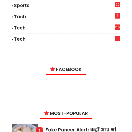
32
Sports
1
Tach
66
Tech
9
58
Tech
6
FACEBOOK
MOST-POPULAR
Fake Paneer Alert: कहीं आप भी