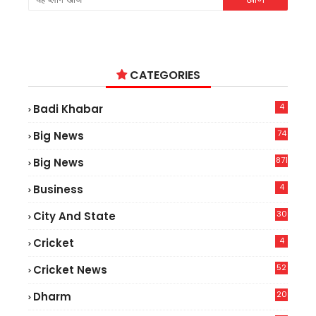
CATEGORIES
4
Badi Khabar
74
Big News
2
871
Big News
4
Business
30
City And State
4
Cricket
52
Cricket News
2
20
Dharm