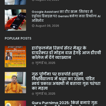
Google Assistant का दौर खत्म: सितंबर से
एंड्रॉयड डिवाइस पर Gemini बनेगा नया डिफॉल्ट AI
असिस्टेंट
August 06, 2026
POPULAR POSTS
हार्टफुलनेस रिसर्च सेंटर मैसूर के
डायरेक्टर डॉ मोहन दास हेगड़े आज डीएवी
कॉलेज में देंगे व्याख्यान
जुलाई 10, 2025
गुरु पूर्णिमा पर छत्रपति शाहूजी
विश्वविद्यालय में श्रद्धा का उत्सव, पंडित
स्वयं प्रकाश अवस्थी ने बताया गुरु परंपरा
का महत्व
जुलाई 10, 2025
Guru Purnima 2025: किसे बनाएं गुरु