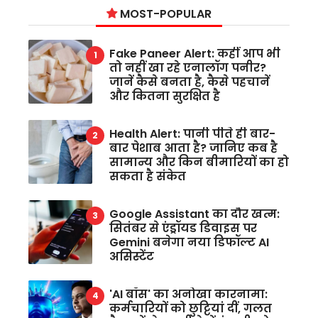
MOST-POPULAR
Fake Paneer Alert: कहीं आप भी
तो नहीं खा रहे एनालॉग पनीर?
जानें कैसे बनता है, कैसे पहचानें
और कितना सुरक्षित है
Health Alert: पानी पीते ही बार-
बार पेशाब आता है? जानिए कब है
सामान्य और किन बीमारियों का हो
सकता है संकेत
Google Assistant का दौर खत्म:
सितंबर से एंड्रॉयड डिवाइस पर
Gemini बनेगा नया डिफॉल्ट AI
असिस्टेंट
'AI बॉस' का अनोखा कारनामा:
कर्मचारियों को छुट्टियां दीं, गलत