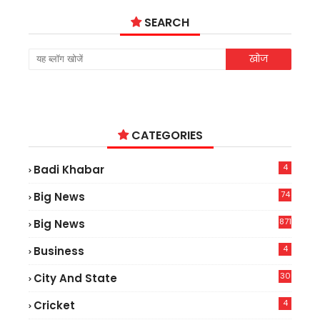
SEARCH
CATEGORIES
4
Badi Khabar
74
Big News
2
871
Big News
4
Business
30
City And State
4
Cricket