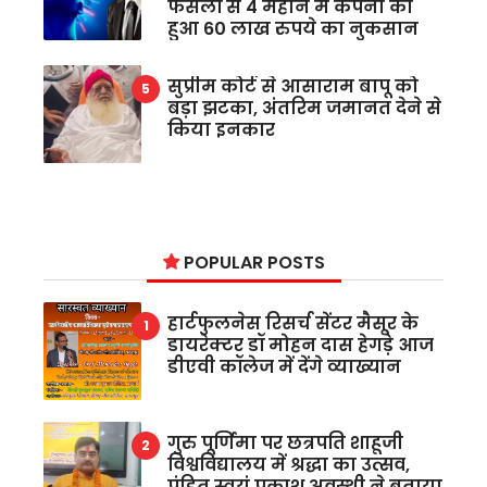
फैसलों से 4 महीने में कंपनी को
हुआ 60 लाख रुपये का नुकसान
सुप्रीम कोर्ट से आसाराम बापू को
बड़ा झटका, अंतरिम जमानत देने से
किया इनकार
POPULAR POSTS
हार्टफुलनेस रिसर्च सेंटर मैसूर के
डायरेक्टर डॉ मोहन दास हेगड़े आज
डीएवी कॉलेज में देंगे व्याख्यान
गुरु पूर्णिमा पर छत्रपति शाहूजी
विश्वविद्यालय में श्रद्धा का उत्सव,
पंडित स्वयं प्रकाश अवस्थी ने बताया