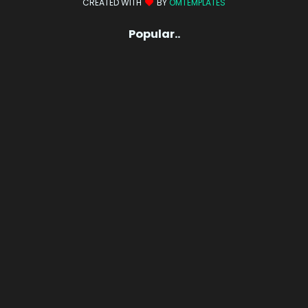
CREATED WITH
BY
OMTEMPLATES
Popular..