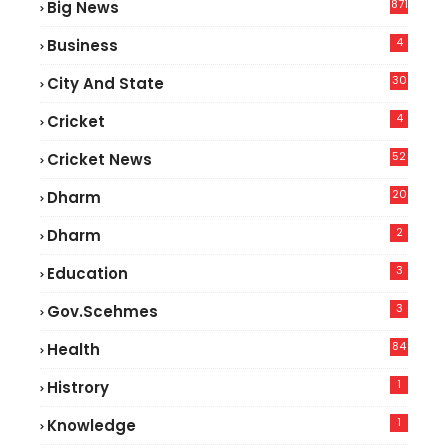
871
Big News
4
Business
30
City And State
4
Cricket
52
Cricket News
2
20
Dharm
2
Dharm
3
Education
3
Gov.scehmes
84
Health
5
1
Histrory
1
Knowledge