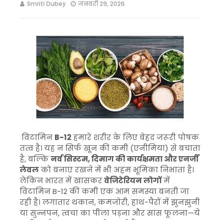
Smriti Dubey
जनवरी 29, 2026
विटामिन
B-12
हमारे शरीर के लिए बेहद जरूरी पोषक
तत्व है। यह न सिर्फ खून की कमी (एनीमिया) से बचाता
है, बल्कि
नर्व सिस्टम, दिमाग की कार्यक्षमता और एनर्जी
लेवल
को बनाए रखने में भी अहम भूमिका निभाता है।
लेकिन भारत में खासकर
वेजिटेरियन लोगों
में
विटामिन B-12 की कमी एक आम समस्या बनती जा
रही है। लगातार थकान, कमजोरी, हाथ-पैरों में झुनझुनी
या सुन्नपन, त्वचा का पीला पड़ना और सांस फूलना—ये