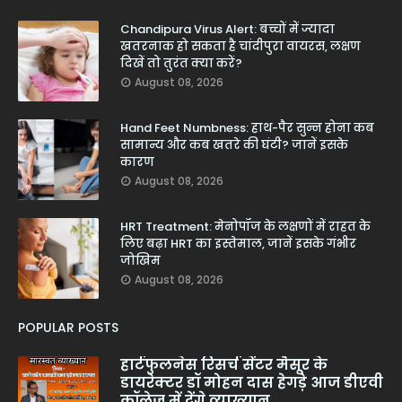
Chandipura Virus Alert: बच्चों में ज्यादा
खतरनाक हो सकता है चांदीपुरा वायरस, लक्षण
दिखें तो तुरंत क्या करें?
August 08, 2026
Hand Feet Numbness: हाथ-पैर सुन्न होना कब
सामान्य और कब खतरे की घंटी? जानें इसके
कारण
August 08, 2026
HRT Treatment: मेनोपॉज के लक्षणों में राहत के
लिए बढ़ा HRT का इस्तेमाल, जानें इसके गंभीर
जोखिम
August 08, 2026
POPULAR POSTS
हार्टफुलनेस रिसर्च सेंटर मैसूर के
डायरेक्टर डॉ मोहन दास हेगड़े आज डीएवी
कॉलेज में देंगे व्याख्यान