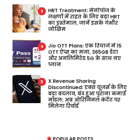
HRT Treatment: मेनोपॉज के
लक्षणों में राहत के लिए बढ़ा HRT
का इस्तेमाल, जानें इसके गंभीर
जोखिम
Jio OTT Plans: एक रिचार्ज में 15
OTT ऐप्स का मजा, 365GB डेटा
और अनलिमिटेड 5G के साथ नए
प्लान
X Revenue Sharing
Discontinued: एक्स यूजर्स के लिए
बड़ा बदलाव, बंद हुआ पुराना कमाई
मॉडल; अब ओरिजिनल कंटेंट पर
मिलेगा रिवॉर्ड
POPULAR POSTS