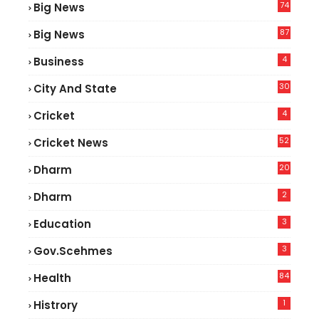
74
Big News
2
87
Big News
9
4
Business
30
City And State
4
Cricket
52
Cricket News
5
20
Dharm
2
Dharm
3
Education
3
Gov.scehmes
84
Health
8
1
Histrory