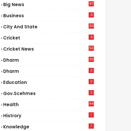
87
Big News
9
4
Business
30
City And State
4
Cricket
52
Cricket News
5
20
Dharm
2
Dharm
3
Education
3
Gov.scehmes
84
Health
8
1
Histrory
1
Knowledge