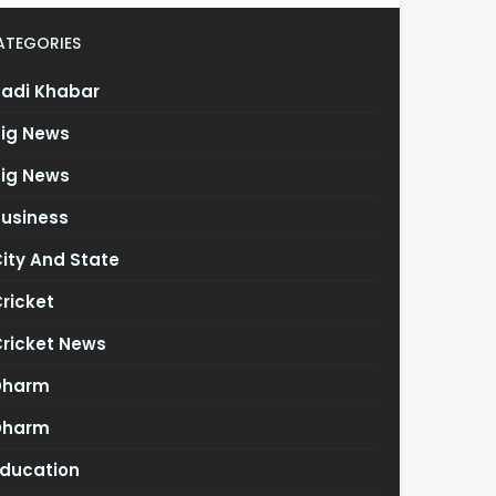
ATEGORIES
Badi Khabar
Big News
Big News
Business
ity And State
ricket
Cricket News
Dharm
Dharm
Education