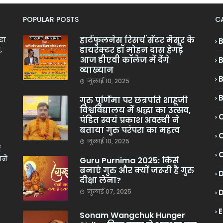
POPULAR POSTS
C
हार्टफुलनेस रिसर्च सेंटर मैसूर के
ादा
डायरेक्टर डॉ मोहन दास हेगड़े
,
आज डीएवी कॉलेज में देंगे
व्याख्यान
जुलाई 10, 2025
गुरु पूर्णिमा पर छत्रपति शाहूजी
विश्वविद्यालय में श्रद्धा का उत्सव,
C
पंडित स्वयं प्रकाश अवस्थी ने
बताया गुरु परंपरा का महत्व
C
जुलाई 10, 2025
ं
नें
Guru Purnima 2025: किसे
बनाएं गुरु और क्यों जरूरी है गुरु
दीक्षा लेना?
जुलाई 07, 2025
Sonam Wangchuk Hunger