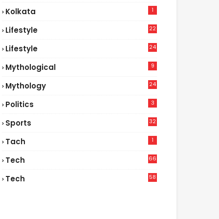
1
Kolkata
22
Lifestyle
9
24
Lifestyle
7
9
Mythological
24
Mythology
3
Politics
32
Sports
1
Tach
66
Tech
9
58
Tech
9