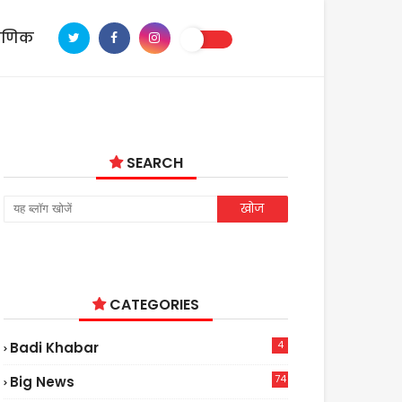
ाणिक
SEARCH
CATEGORIES
4
Badi Khabar
74
Big News
2