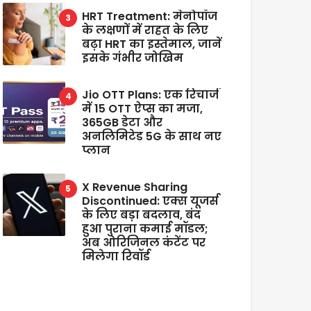
HRT Treatment: मेनोपॉज
के लक्षणों में राहत के लिए
बढ़ा HRT का इस्तेमाल, जानें
इसके गंभीर जोखिम
Jio OTT Plans: एक रिचार्ज
में 15 OTT ऐप्स का मजा,
365GB डेटा और
अनलिमिटेड 5G के साथ नए
प्लान
X Revenue Sharing
Discontinued: एक्स यूजर्स
के लिए बड़ा बदलाव, बंद
हुआ पुराना कमाई मॉडल;
अब ओरिजिनल कंटेंट पर
मिलेगा रिवॉर्ड