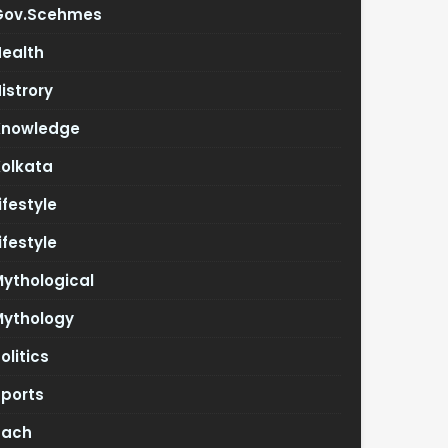
Gov.scehmes
Health
istrory
Knowledge
Kolkata
ifestyle
ifestyle
ythological
Mythology
olitics
Sports
Tach