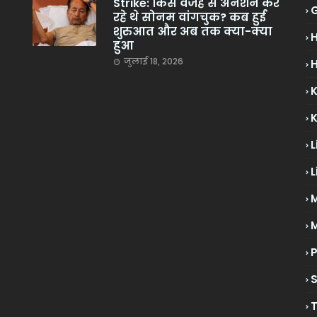
Strike: किस वजह से अनशन कर
रहे थे सोनम वांगचुक? कब हुई
शुरुआत और अब तक क्या-क्या
हुआ
जुलाई 18, 2026
H
L
L
M
P