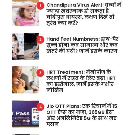
Chandipura Virus Alert: बच्चों में
ज्यादा खतरनाक हो सकता है
चांदीपुरा वायरस, लक्षण दिखें तो
तुरंत क्या करें?
Hand Feet Numbness: हाथ-पैर
सुन्न होना कब सामान्य और कब
खतरे की घंटी? जानें इसके कारण
HRT Treatment: मेनोपॉज के
लक्षणों में राहत के लिए बढ़ा HRT
का इस्तेमाल, जानें इसके गंभीर
जोखिम
Jio OTT Plans: एक रिचार्ज में 15
OTT ऐप्स का मजा, 365GB डेटा
और अनलिमिटेड 5G के साथ नए
प्लान