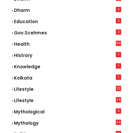
2
Dharm
3
Education
3
Gov.scehmes
84
Health
8
1
Histrory
1
Knowledge
1
Kolkata
22
Lifestyle
9
24
Lifestyle
7
9
Mythological
24
Mythology