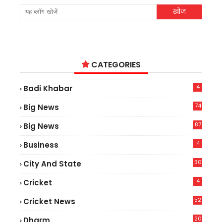
CATEGORIES
4
Badi Khabar
74
Big News
2
87
Big News
9
4
Business
30
City And State
4
Cricket
52
Cricket News
5
20
Dharm