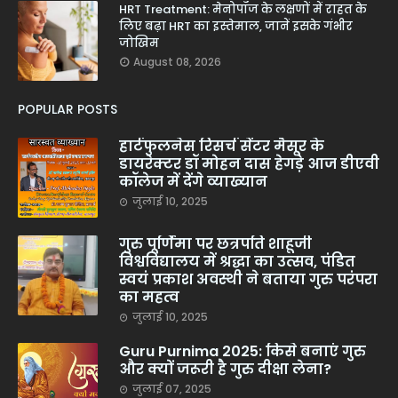
HRT Treatment: मेनोपॉज के लक्षणों में राहत के
लिए बढ़ा HRT का इस्तेमाल, जानें इसके गंभीर
जोखिम
August 08, 2026
POPULAR POSTS
हार्टफुलनेस रिसर्च सेंटर मैसूर के
डायरेक्टर डॉ मोहन दास हेगड़े आज डीएवी
कॉलेज में देंगे व्याख्यान
जुलाई 10, 2025
गुरु पूर्णिमा पर छत्रपति शाहूजी
विश्वविद्यालय में श्रद्धा का उत्सव, पंडित
स्वयं प्रकाश अवस्थी ने बताया गुरु परंपरा
का महत्व
जुलाई 10, 2025
Guru Purnima 2025: किसे बनाएं गुरु
और क्यों जरूरी है गुरु दीक्षा लेना?
जुलाई 07, 2025