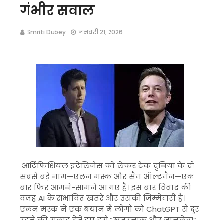
गंभीर सवाल
Smriti Dubey
जनवरी 21, 2026
आर्टिफिशियल इंटेलिजेंस को लेकर टेक दुनिया के दो
सबसे बड़े नाम—एलन मस्क और सैम ऑल्टमैन—एक
बार फिर आमने-सामने आ गए हैं। इस बार विवाद की
वजह AI के संभावित खतरे और उसकी जिम्मेदारी है।
एलन मस्क ने एक बयान में लोगों को ChatGPT से दूर
रहने की सलाह देते हुए इसे “खतरनाक और जानलेवा”