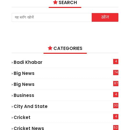
SEARCH
CATEGORIES
4
Badi Khabar
74
Big News
2
87
Big News
9
4
Business
30
City And State
4
Cricket
52
Cricket News