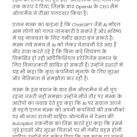
तक करार दे दिया, जिसके बाद OpenAI के CEO सैम
ऑल्टमैन ने तीखा पलटवार किया है।
एलन मस्क का कहना है कि ChatGPT जैसे AI मॉडल
आम लोगों को गलत जानकारी दे सकते हैं और भविष्य
में यह मानवता के लिए गंभीर खतरा बन सकते हैं।
मस्क लंबे समय से AI को लेकर चेतावनी देते आए हैं
और दावा करते रहे हैं कि बिना कड़े नियंत्रण के
विकसित हो रही आर्टिफिशियल इंटेलिजेंस समाज के
लिए विनाशकारी साबित हो सकती है। उन्होंने इशारों में
यह भी कहा कि कुछ कंपनियां मुनाफे के लिए सुरक्षा
और नैतिकता से समझौता कर रही हैं।
मस्क के इस बयान के बाद सैम ऑल्टमैन ने भी चुप
रहना जरूरी नहीं समझा। उन्होंने सीधे तौर पर मस्क के
आरोपों का जवाब देते हुए कहा कि AI पर सवाल उठाने
से पहले एलन मस्क को अपनी कंपनियों की तकनीकों
पर भी नजर डालनी चाहिए। ऑल्टमैन ने टेस्ला की
Autopilot तकनीक का जिक्र करते हुए कहा कि इससे
जुड़े हादसों और सुरक्षा चिंताओं पर भी गंभीर बहस होनी
चाहिए। उन्होंने यह संकेत दिया कि जब सड़क पर चलने