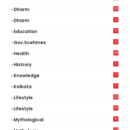
5
20
Dharm
2
Dharm
3
Education
3
Gov.scehmes
84
Health
8
1
Histrory
1
Knowledge
1
Kolkata
22
Lifestyle
9
24
Lifestyle
7
9
Mythological
24