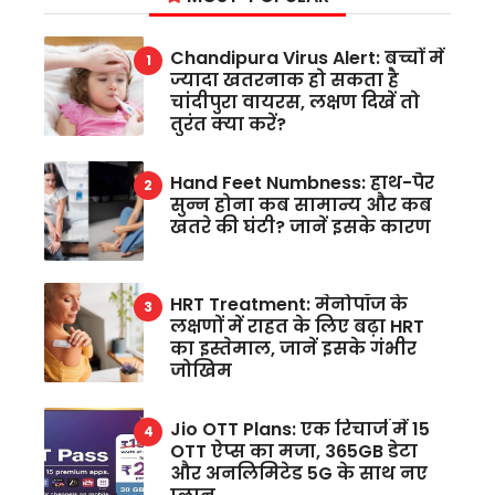
Chandipura Virus Alert: बच्चों में
ज्यादा खतरनाक हो सकता है
चांदीपुरा वायरस, लक्षण दिखें तो
तुरंत क्या करें?
Hand Feet Numbness: हाथ-पैर
सुन्न होना कब सामान्य और कब
खतरे की घंटी? जानें इसके कारण
HRT Treatment: मेनोपॉज के
लक्षणों में राहत के लिए बढ़ा HRT
का इस्तेमाल, जानें इसके गंभीर
जोखिम
Jio OTT Plans: एक रिचार्ज में 15
OTT ऐप्स का मजा, 365GB डेटा
और अनलिमिटेड 5G के साथ नए