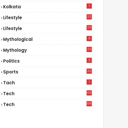
1
Kolkata
22
Lifestyle
9
24
Lifestyle
7
9
Mythological
24
Mythology
3
Politics
32
Sports
1
Tach
66
Tech
9
58
Tech
6