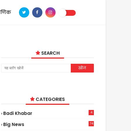
ाणिक
SEARCH
CATEGORIES
4
Badi Khabar
74
Big News
2