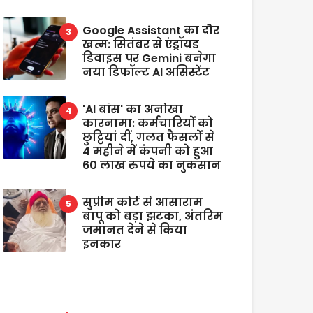
Google Assistant का दौर
खत्म: सितंबर से एंड्रॉयड
डिवाइस पर Gemini बनेगा
नया डिफॉल्ट AI असिस्टेंट
'AI बॉस' का अनोखा
कारनामा: कर्मचारियों को
छुट्टियां दीं, गलत फैसलों से
4 महीने में कंपनी को हुआ
60 लाख रुपये का नुकसान
सुप्रीम कोर्ट से आसाराम
बापू को बड़ा झटका, अंतरिम
जमानत देने से किया
इनकार