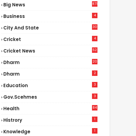
871
Big News
4
Business
30
City And State
4
Cricket
52
Cricket News
2
20
Dharm
2
Dharm
3
Education
3
Gov.scehmes
84
Health
5
1
Histrory
1
Knowledge