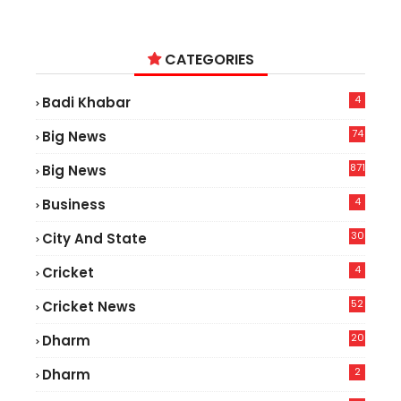
CATEGORIES
4
Badi Khabar
74
Big News
2
871
Big News
4
Business
30
City And State
4
Cricket
52
Cricket News
2
20
Dharm
2
Dharm