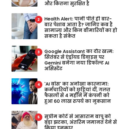
और कितना सुरक्षित है
Health Alert: पानी पीते ही बार-
बार पेशाब आता है? जानिए कब है
सामान्य और किन बीमारियों का हो
सकता है संकेत
Google Assistant का दौर खत्म:
सितंबर से एंड्रॉयड डिवाइस पर
Gemini बनेगा नया डिफॉल्ट AI
असिस्टेंट
'AI बॉस' का अनोखा कारनामा:
कर्मचारियों को छुट्टियां दीं, गलत
फैसलों से 4 महीने में कंपनी को
हुआ 60 लाख रुपये का नुकसान
सुप्रीम कोर्ट से आसाराम बापू को
बड़ा झटका, अंतरिम जमानत देने से
किया इनकार