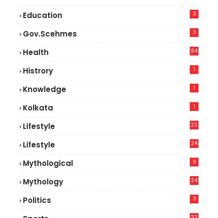
3
Education
3
Gov.scehmes
84
Health
8
1
Histrory
1
Knowledge
1
Kolkata
22
Lifestyle
9
24
Lifestyle
7
9
Mythological
24
Mythology
3
Politics
32