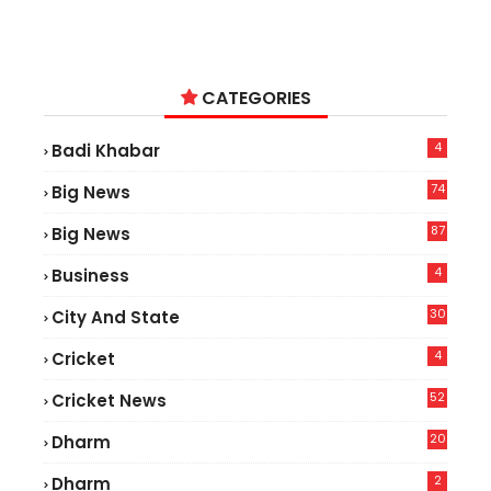
CATEGORIES
4
Badi Khabar
74
Big News
2
87
Big News
9
4
Business
30
City And State
4
Cricket
52
Cricket News
5
20
Dharm
2
Dharm