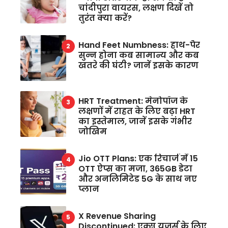
चांदीपुरा वायरस, लक्षण दिखें तो
तुरंत क्या करें?
Hand Feet Numbness: हाथ-पैर
सुन्न होना कब सामान्य और कब
खतरे की घंटी? जानें इसके कारण
HRT Treatment: मेनोपॉज के
लक्षणों में राहत के लिए बढ़ा HRT
का इस्तेमाल, जानें इसके गंभीर
जोखिम
Jio OTT Plans: एक रिचार्ज में 15
OTT ऐप्स का मजा, 365GB डेटा
और अनलिमिटेड 5G के साथ नए
प्लान
X Revenue Sharing
Discontinued: एक्स यूजर्स के लिए