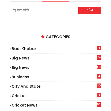
CATEGORIES
4
Badi Khabar
74
Big News
2
871
Big News
4
Business
30
City And State
4
Cricket
52
Cricket News
2