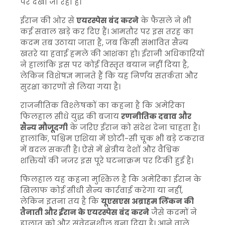
पर देखा जा रहा है।
ईरान की ओर से
एयरस्पेस बंद करने
के फैसले ने भी
कई सवाल खड़े कर दिए हैं। आमतौर पर इस तरह का
कदम तब उठाया जाता है, जब किसी संभावित सैन्य
खतरे या हवाई हमले की आशंका हो। ईरानी अधिकारियों
ने हालांकि इस पर कोई विस्तृत बयान नहीं दिया है,
लेकिन विशेषज्ञ मानते हैं कि यह निर्णय सतर्कता और
सुरक्षा कारणों से लिया गया है।
राजनीतिक विश्लेषकों का कहना है कि अमेरिका
फिलहाल सीधे युद्ध की बजाय
रणनीतिक दबाव और
सैन्य मौजूदगी
के जरिए ईरान को संदेश देना चाहता है।
हालांकि, पश्चिम एशिया में छोटी-सी चूक भी बड़े टकराव
में बदल सकती है। ऐसे में क्षेत्रीय देशों और वैश्विक
शक्तियों की नजर इस पूरे घटनाक्रम पर टिकी हुई है।
फिलहाल यह कहना मुश्किल है कि अमेरिका ईरान के
खिलाफ कोई सीधी सैन्य कार्रवाई करेगा या नहीं,
लेकिन इतना तय है कि
यूएसएस अब्राहम लिंकन की
तैनाती और ईरान के एयरस्पेस बंद करने
जैसे कदमों ने
हालात को और संवेदनशील बना दिया है। आने वाले