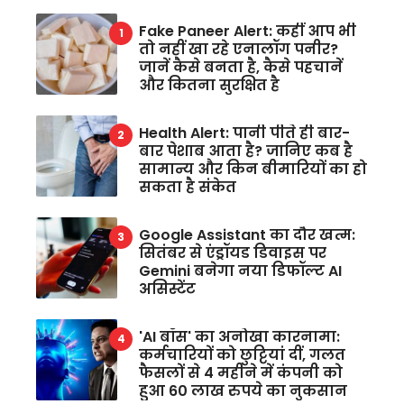
Fake Paneer Alert: कहीं आप भी
तो नहीं खा रहे एनालॉग पनीर?
जानें कैसे बनता है, कैसे पहचानें
और कितना सुरक्षित है
Health Alert: पानी पीते ही बार-
बार पेशाब आता है? जानिए कब है
सामान्य और किन बीमारियों का हो
सकता है संकेत
Google Assistant का दौर खत्म:
सितंबर से एंड्रॉयड डिवाइस पर
Gemini बनेगा नया डिफॉल्ट AI
असिस्टेंट
'AI बॉस' का अनोखा कारनामा:
कर्मचारियों को छुट्टियां दीं, गलत
फैसलों से 4 महीने में कंपनी को
हुआ 60 लाख रुपये का नुकसान