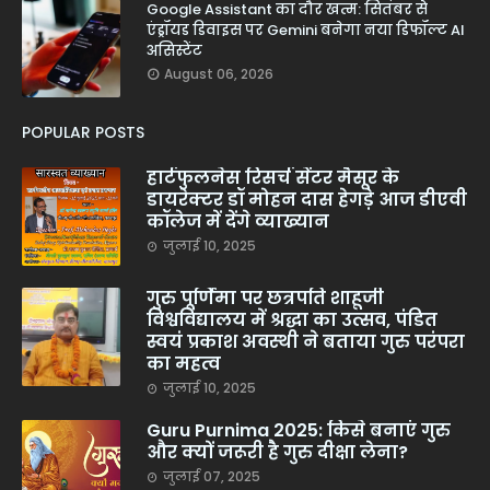
Google Assistant का दौर खत्म: सितंबर से
एंड्रॉयड डिवाइस पर Gemini बनेगा नया डिफॉल्ट AI
असिस्टेंट
August 06, 2026
POPULAR POSTS
हार्टफुलनेस रिसर्च सेंटर मैसूर के
डायरेक्टर डॉ मोहन दास हेगड़े आज डीएवी
कॉलेज में देंगे व्याख्यान
जुलाई 10, 2025
गुरु पूर्णिमा पर छत्रपति शाहूजी
विश्वविद्यालय में श्रद्धा का उत्सव, पंडित
स्वयं प्रकाश अवस्थी ने बताया गुरु परंपरा
का महत्व
जुलाई 10, 2025
Guru Purnima 2025: किसे बनाएं गुरु
और क्यों जरूरी है गुरु दीक्षा लेना?
जुलाई 07, 2025