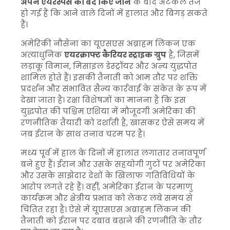
अपने एयरस्पेस को बंद किए जाने
के बाद अटकलें तेज
हो गई हैं कि आने वाले दिनों में हालात और बिगड़ सकते
हैं।
अमेरिकी नौसेना का यूएसएस अब्राहम लिंकन एक
अत्याधुनिक
एयरक्राफ्ट कैरियर स्ट्राइक ग्रुप
है, जिसमें
लड़ाकू विमान, मिसाइल डेस्ट्रॉयर और अन्य युद्धपोत
शामिल होते हैं। इसकी तैनाती को आम तौर पर शक्ति
प्रदर्शन और संभावित सैन्य कार्रवाई के संकेत के रूप में
देखा जाता है। रक्षा विशेषज्ञों का मानना है कि इस
युद्धपोत की पश्चिम एशिया में मौजूदगी अमेरिका की
रणनीतिक तैयारी को दर्शाती है, खासकर ऐसे समय में
जब ईरान के साथ तनाव चरम पर है।
मध्य पूर्व में हाल के दिनों में हालात लगातार तनावपूर्ण
बने हुए हैं। ईरान और उसके सहयोगी गुटों पर अमेरिका
और उसके साझेदार देशों के खिलाफ गतिविधियों के
आरोप लगते रहे हैं। वहीं, अमेरिका ईरान के परमाणु
कार्यक्रम और क्षेत्रीय प्रभाव को लेकर लंबे समय से
चिंतित रहा है। ऐसे में यूएसएस अब्राहम लिंकन की
तैनाती को ईरान पर दबाव बढ़ाने की रणनीति के तौर