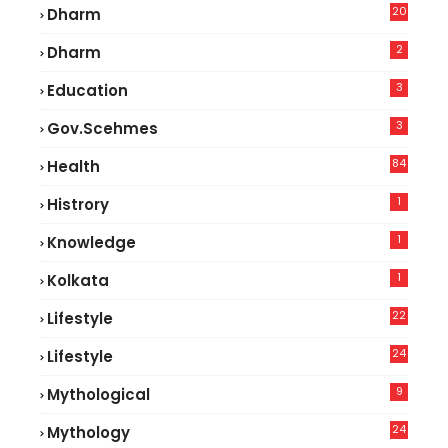
20
Dharm
2
Dharm
3
Education
3
Gov.scehmes
84
Health
5
1
Histrory
1
Knowledge
1
Kolkata
22
Lifestyle
9
24
Lifestyle
7
9
Mythological
24
Mythology