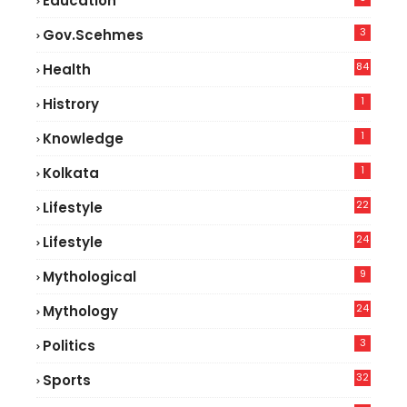
Education
3
Gov.scehmes
84
Health
8
1
Histrory
1
Knowledge
1
Kolkata
22
Lifestyle
9
24
Lifestyle
7
9
Mythological
24
Mythology
3
Politics
32
Sports