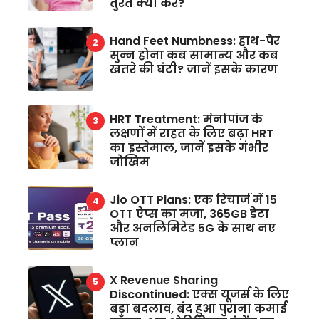
तुरंत क्या करें?
Hand Feet Numbness: हाथ-पैर
सुन्न होना कब सामान्य और कब
खतरे की घंटी? जानें इसके कारण
HRT Treatment: मेनोपॉज के
लक्षणों में राहत के लिए बढ़ा HRT
का इस्तेमाल, जानें इसके गंभीर
जोखिम
Jio OTT Plans: एक रिचार्ज में 15
OTT ऐप्स का मजा, 365GB डेटा
और अनलिमिटेड 5G के साथ नए
प्लान
X Revenue Sharing
Discontinued: एक्स यूजर्स के लिए
बड़ा बदलाव, बंद हुआ पुराना कमाई