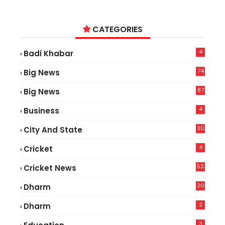
CATEGORIES
4
Badi Khabar
74
Big News
2
87
Big News
9
4
Business
30
City And State
4
Cricket
52
Cricket News
5
20
Dharm
2
Dharm
3