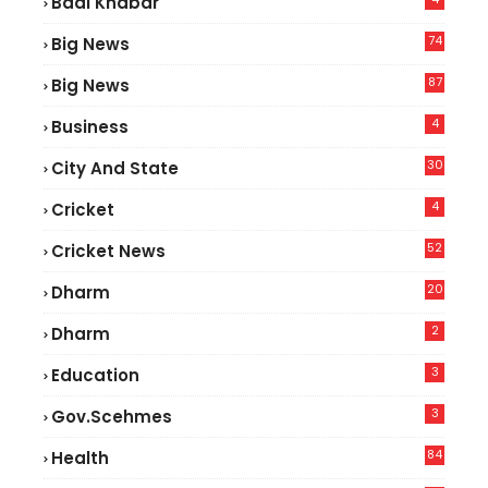
Badi Khabar
74
Big News
2
87
Big News
9
4
Business
30
City And State
4
Cricket
52
Cricket News
5
20
Dharm
2
Dharm
3
Education
3
Gov.scehmes
84
Health
8