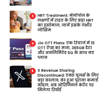
HRT Treatment: मेनोपॉज के
लक्षणों में राहत के लिए बढ़ा HRT
का इस्तेमाल, जानें इसके गंभीर
जोखिम
Jio OTT Plans: एक रिचार्ज में 15
OTT ऐप्स का मजा, 365GB डेटा
और अनलिमिटेड 5G के साथ नए
प्लान
X Revenue Sharing
Discontinued: एक्स यूजर्स के लिए
बड़ा बदलाव, बंद हुआ पुराना कमाई
मॉडल; अब ओरिजिनल कंटेंट पर
मिलेगा रिवॉर्ड