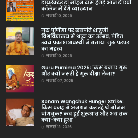
डायरेक्टर डॉ मोहन दास हेगड़े आज डीएवी
कॉलेज में देंगे व्याख्यान
जुलाई 10, 2025
गुरु पूर्णिमा पर छत्रपति शाहूजी
विश्वविद्यालय में श्रद्धा का उत्सव, पंडित
स्वयं प्रकाश अवस्थी ने बताया गुरु परंपरा
का महत्व
जुलाई 10, 2025
Guru Purnima 2025: किसे बनाएं गुरु
और क्यों जरूरी है गुरु दीक्षा लेना?
जुलाई 07, 2025
Sonam Wangchuk Hunger Strike:
किस वजह से अनशन कर रहे थे सोनम
वांगचुक? कब हुई शुरुआत और अब तक
क्या-क्या हुआ
जुलाई 18, 2026