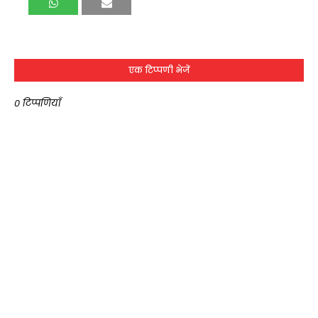
एक टिप्पणी भेजें
0 टिप्पणियाँ