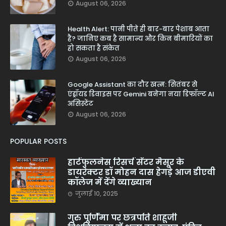
August 06, 2026
Health Alert: पानी पीते ही बार-बार पेशाब आता
है? जानिए कब है सामान्य और किन बीमारियों का
हो सकता है संकेत
August 06, 2026
Google Assistant का दौर खत्म: सितंबर से
एंड्रॉयड डिवाइस पर Gemini बनेगा नया डिफॉल्ट AI
असिस्टेंट
August 06, 2026
POPULAR POSTS
हार्टफुलनेस रिसर्च सेंटर मैसूर के
डायरेक्टर डॉ मोहन दास हेगड़े आज डीएवी
कॉलेज में देंगे व्याख्यान
जुलाई 10, 2025
गुरु पूर्णिमा पर छत्रपति शाहूजी