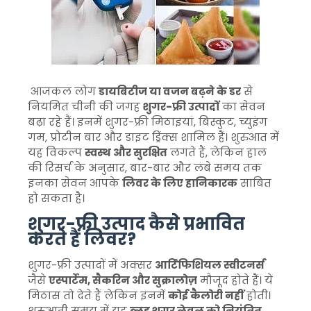
आजकल लोग
डायबिटीज या वजन बढ़ने के डर
से
नियमित चीनी की जगह
शुगर-फ्री उत्पादों
का सेवन
बढ़ा रहे हैं। इनमें शुगर-फ्री मिठाइयां, बिस्कुट, च्युइंग
गम, प्रोटीन बार और डाइट ड्रिंक्स शामिल हैं। शुरुआत में
यह विकल्प
स्वस्थ और सुरक्षित
लगते हैं, लेकिन हाल
की रिसर्च के अनुसार, बार-बार और लंबे समय तक
इनका सेवन आपके
लिवर के लिए हानिकारक
साबित
हो सकता है।
शुगर-फ्री उत्पाद कैसे प्रभावित
करते हैं लिवर?
शुगर-फ्री उत्पादों में अक्सर
आर्टिफिशियल स्वीटनर्स
जैसे
एस्पार्टेम, सैकरिन और सुक्रालोज़
मौजूद होते हैं। ये
मिठास तो देते हैं लेकिन इनमें
कोई कैलोरी नहीं
होती।
शुरुआती समय में यह
ब्लड शुगर लेवल को नियंत्रित