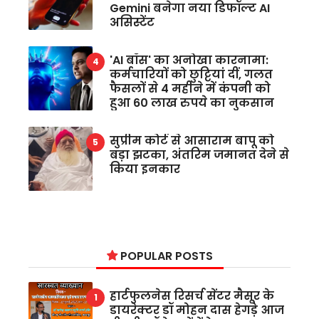
Gemini बनेगा नया डिफॉल्ट AI
असिस्टेंट
'AI बॉस' का अनोखा कारनामा:
कर्मचारियों को छुट्टियां दीं, गलत
फैसलों से 4 महीने में कंपनी को
हुआ 60 लाख रुपये का नुकसान
सुप्रीम कोर्ट से आसाराम बापू को
बड़ा झटका, अंतरिम जमानत देने से
किया इनकार
POPULAR POSTS
हार्टफुलनेस रिसर्च सेंटर मैसूर के
डायरेक्टर डॉ मोहन दास हेगड़े आज