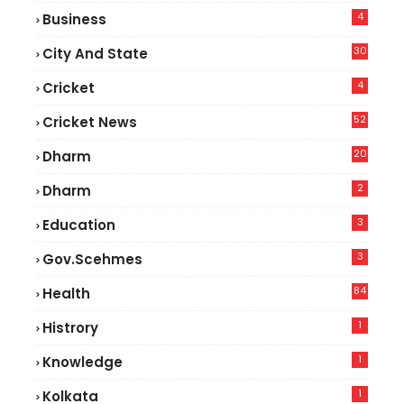
4
Business
30
City And State
4
Cricket
52
Cricket News
2
20
Dharm
2
Dharm
3
Education
3
Gov.scehmes
84
Health
5
1
Histrory
1
Knowledge
1
Kolkata