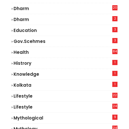
5
20
Dharm
2
Dharm
3
Education
3
Gov.scehmes
84
Health
8
1
Histrory
1
Knowledge
1
Kolkata
22
Lifestyle
9
24
Lifestyle
7
9
Mythological
24
Mythology