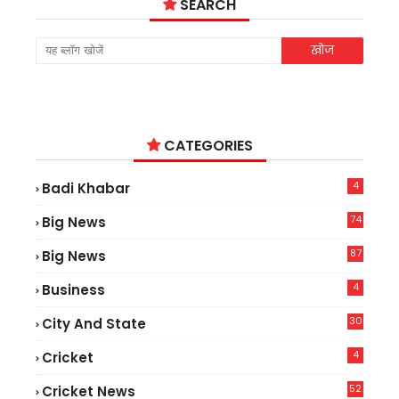
SEARCH
CATEGORIES
4
Badi Khabar
74
Big News
2
87
Big News
9
4
Business
30
City And State
4
Cricket
52
Cricket News