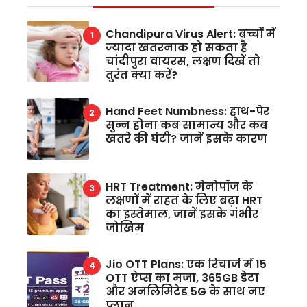
Chandipura Virus Alert: बच्चों में
ज्यादा खतरनाक हो सकता है
चांदीपुरा वायरस, लक्षण दिखें तो
तुरंत क्या करें?
Hand Feet Numbness: हाथ-पैर
सुन्न होना कब सामान्य और कब
खतरे की घंटी? जानें इसके कारण
HRT Treatment: मेनोपॉज के
लक्षणों में राहत के लिए बढ़ा HRT
का इस्तेमाल, जानें इसके गंभीर
जोखिम
Jio OTT Plans: एक रिचार्ज में 15
OTT ऐप्स का मजा, 365GB डेटा
और अनलिमिटेड 5G के साथ नए
प्लान