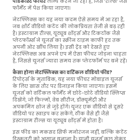
पॉडकास्ट फीचर
लॉन्च करने जा रही है, जिसे ‘रील्स’ जैसे
फॉर्मेट में पेश किया जाएगा।
नेटफ्लिक्स का यह नया कदम ऐसे समय में आ रहा है,
जब शॉर्ट वीडियो कंटेंट की लोकप्रियता तेजी से बढ़ रही
है। इंस्टाग्राम रील्स, यूट्यूब शॉर्ट्स और टिकटॉक जैसे
प्लेटफॉर्म्स ने यूजर्स का स्क्रीन टाइम काफी हद तक
अपनी ओर खींच लिया है। इसी ट्रेंड को देखते हुए
नेटफ्लिक्स अब अपने एप में ऐसा फीचर जोड़ना चाहता
है, जिससे यूजर्स ज्यादा समय तक प्लेटफॉर्म पर बने रहें।
कैसा होगा नेटफ्लिक्स का वर्टिकल वीडियो फीड?
रिपोर्ट्स के मुताबिक, यह नया फीचर मोबाइल यूजर्स
के लिए खास तौर पर डिजाइन किया जाएगा। इसमें
यूजर्स को वर्टिकल फॉर्मेट में छोटे-छोटे वीडियो क्लिप्स
दिखेंगे, जो फिल्मों, वेब सीरीज, डॉक्यूमेंट्री और
अपकमिंग शोज से जुड़े होंगे। यूजर एक वीडियो से दूसरे
वीडियो पर स्वाइप कर सकेंगे, ठीक वैसे ही जैसे
इंस्टाग्राम रील्स या यूट्यूब शॉर्ट्स में होता है।
इस फीड का मकसद सिर्फ मनोरंजन नहीं, बल्कि कंटेंट
डिस्कवरी को आसान बनाना है। यानी यूजर्स कुछ सेकंड