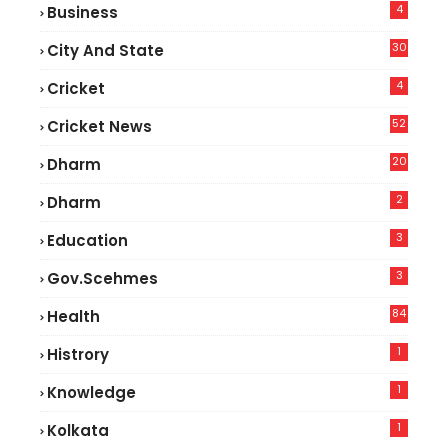
4
Business
30
City And State
4
Cricket
52
Cricket News
2
20
Dharm
2
Dharm
3
Education
3
Gov.scehmes
84
Health
5
1
Histrory
1
Knowledge
1
Kolkata