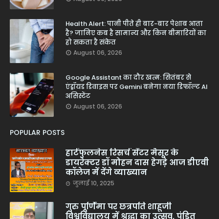
Health Alert: पानी पीते ही बार-बार पेशाब आता
है? जानिए कब है सामान्य और किन बीमारियों का
हो सकता है संकेत
August 06, 2026
Google Assistant का दौर खत्म: सितंबर से
एंड्रॉयड डिवाइस पर Gemini बनेगा नया डिफॉल्ट AI
असिस्टेंट
August 06, 2026
POPULAR POSTS
हार्टफुलनेस रिसर्च सेंटर मैसूर के
डायरेक्टर डॉ मोहन दास हेगड़े आज डीएवी
कॉलेज में देंगे व्याख्यान
जुलाई 10, 2025
गुरु पूर्णिमा पर छत्रपति शाहूजी
विश्वविद्यालय में श्रद्धा का उत्सव, पंडित