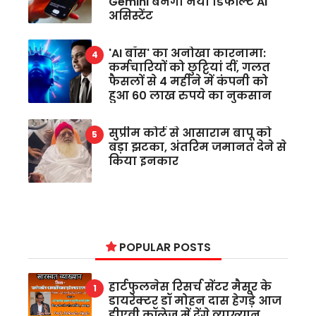
Gemini बनेगा नया डिफॉल्ट AI
असिस्टेंट
'AI बॉस' का अनोखा कारनामा:
कर्मचारियों को छुट्टियां दीं, गलत
फैसलों से 4 महीने में कंपनी को
हुआ 60 लाख रुपये का नुकसान
सुप्रीम कोर्ट से आसाराम बापू को
बड़ा झटका, अंतरिम जमानत देने से
किया इनकार
POPULAR POSTS
हार्टफुलनेस रिसर्च सेंटर मैसूर के
डायरेक्टर डॉ मोहन दास हेगड़े आज
डीएवी कॉलेज में देंगे व्याख्यान