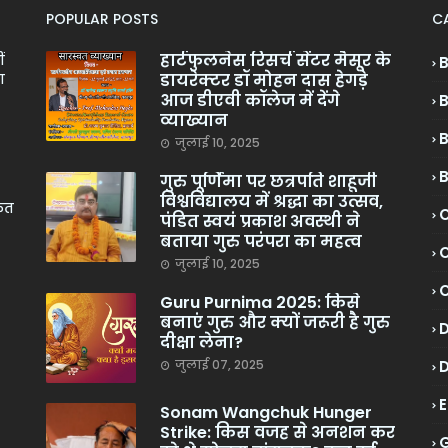
POPULAR POSTS
C
हार्टफुलनेस रिसर्च सेंटर मैसूर के
ं
डायरेक्टर डॉ मोहन दास हेगड़े
ा
आज डीएवी कॉलेज में देंगे
व्याख्यान
जुलाई 10, 2025
गुरु पूर्णिमा पर छत्रपति शाहूजी
विश्वविद्यालय में श्रद्धा का उत्सव,
केत
C
पंडित स्वयं प्रकाश अवस्थी ने
बताया गुरु परंपरा का महत्व
C
जुलाई 10, 2025
Guru Purnima 2025: किसे
बनाएं गुरु और क्यों जरूरी है गुरु
दीक्षा लेना?
जुलाई 07, 2025
Sonam Wangchuk Hunger
Strike: किस वजह से अनशन कर