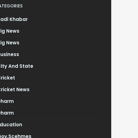
ATEGORIES
Badi Khabar
Big News
Big News
Business
ity And State
ricket
Cricket News
Dharm
Dharm
Education
Gov.scehmes