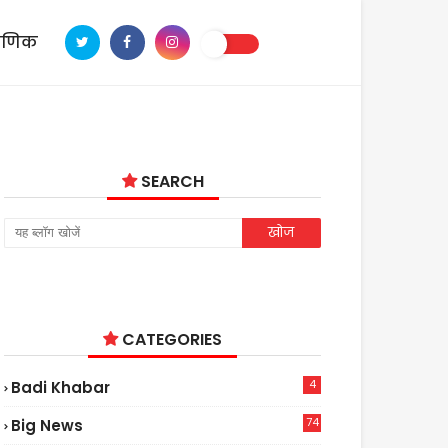
ाणिक
SEARCH
CATEGORIES
4
Badi Khabar
74
Big News
2