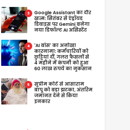
Google Assistant का दौर
खत्म: सितंबर से एंड्रॉयड
डिवाइस पर Gemini बनेगा
नया डिफॉल्ट AI असिस्टेंट
'AI बॉस' का अनोखा
कारनामा: कर्मचारियों को
छुट्टियां दीं, गलत फैसलों से
4 महीने में कंपनी को हुआ
60 लाख रुपये का नुकसान
सुप्रीम कोर्ट से आसाराम
बापू को बड़ा झटका, अंतरिम
जमानत देने से किया
इनकार