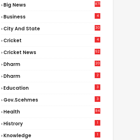
871
Big News
4
Business
30
City And State
4
Cricket
52
Cricket News
2
20
Dharm
2
Dharm
3
Education
3
Gov.scehmes
84
Health
5
1
Histrory
1
Knowledge