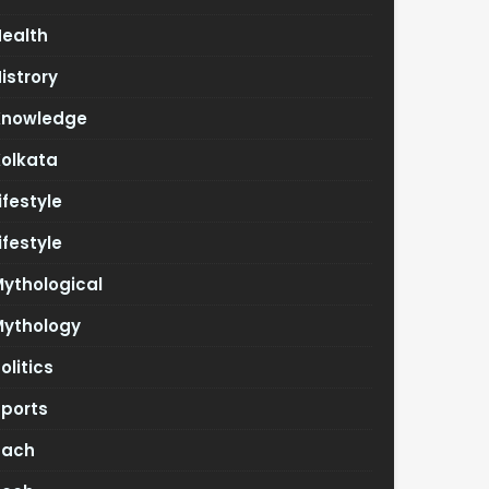
Health
istrory
Knowledge
Kolkata
ifestyle
ifestyle
ythological
Mythology
olitics
Sports
Tach