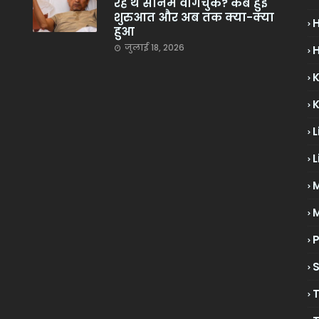
रहे थे सोनम वांगचुक? कब हुई
शुरुआत और अब तक क्या-क्या
हुआ
जुलाई 18, 2026
H
L
L
M
P