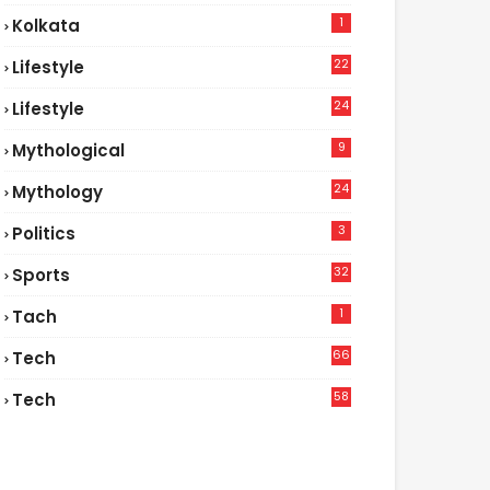
1
Kolkata
22
Lifestyle
9
24
Lifestyle
7
9
Mythological
24
Mythology
3
Politics
32
Sports
1
Tach
66
Tech
9
58
Tech
6