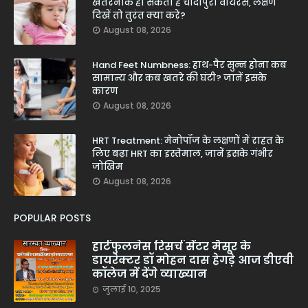
खतरनाक हो सकता है चांदीपुरा वायरस, लक्षण
दिखें तो तुरंत क्या करें?
August 08, 2026
Hand Feet Numbness: हाथ-पैर सुन्न होना कब
सामान्य और कब खतरे की घंटी? जानें इसके
कारण
August 08, 2026
HRT Treatment: मेनोपॉज के लक्षणों में राहत के
लिए बढ़ा HRT का इस्तेमाल, जानें इसके गंभीर
जोखिम
August 08, 2026
POPULAR POSTS
हार्टफुलनेस रिसर्च सेंटर मैसूर के
डायरेक्टर डॉ मोहन दास हेगड़े आज डीएवी
कॉलेज में देंगे व्याख्यान
जुलाई 10, 2025