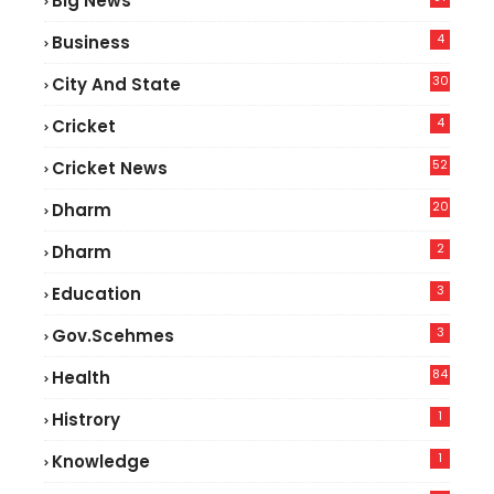
Big News
9
4
Business
30
City And State
4
Cricket
52
Cricket News
5
20
Dharm
2
Dharm
3
Education
3
Gov.scehmes
84
Health
8
1
Histrory
1
Knowledge