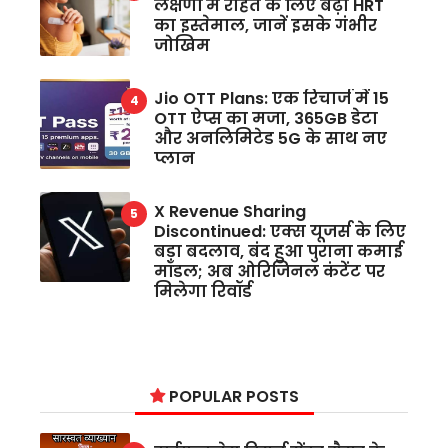
लक्षणों में राहत के लिए बढ़ा HRT
का इस्तेमाल, जानें इसके गंभीर
जोखिम
Jio OTT Plans: एक रिचार्ज में 15
OTT ऐप्स का मजा, 365GB डेटा
और अनलिमिटेड 5G के साथ नए
प्लान
X Revenue Sharing
Discontinued: एक्स यूजर्स के लिए
बड़ा बदलाव, बंद हुआ पुराना कमाई
मॉडल; अब ओरिजिनल कंटेंट पर
मिलेगा रिवॉर्ड
POPULAR POSTS