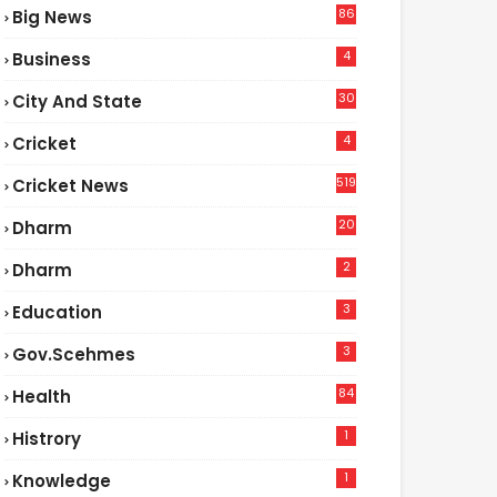
86
Big News
4
4
Business
30
City And State
4
Cricket
519
Cricket News
20
Dharm
2
Dharm
3
Education
3
Gov.scehmes
84
Health
3
1
Histrory
1
Knowledge