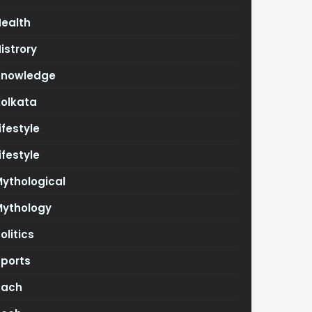
Health
istrory
Knowledge
Kolkata
ifestyle
ifestyle
ythological
Mythology
olitics
Sports
Tach