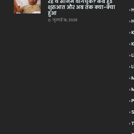
रहे थे सोनम वांगचुक? कब हुई
शुरुआत और अब तक क्या-क्या
हुआ
जुलाई 18, 2026
H
L
L
M
P