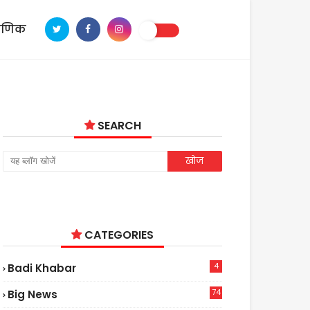
ाणिक
SEARCH
CATEGORIES
4
Badi Khabar
74
Big News
2