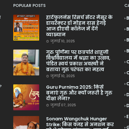
POPULAR POSTS
C
हार्टफुलनेस रिसर्च सेंटर मैसूर के
ा
डायरेक्टर डॉ मोहन दास हेगड़े
आज डीएवी कॉलेज में देंगे
व्याख्यान
जुलाई 10, 2025
गुरु पूर्णिमा पर छत्रपति शाहूजी
विश्वविद्यालय में श्रद्धा का उत्सव,
C
पंडित स्वयं प्रकाश अवस्थी ने
बताया गुरु परंपरा का महत्व
C
जुलाई 10, 2025
?
Guru Purnima 2025: किसे
बनाएं गुरु और क्यों जरूरी है गुरु
दीक्षा लेना?
जुलाई 07, 2025
Sonam Wangchuk Hunger
Strike: किस वजह से अनशन कर