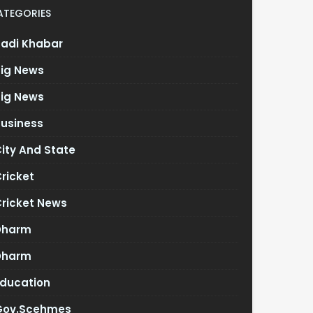
ATEGORIES
Badi Khabar
Big News
Big News
Business
ity And State
ricket
Cricket News
Dharm
Dharm
Education
Gov.scehmes