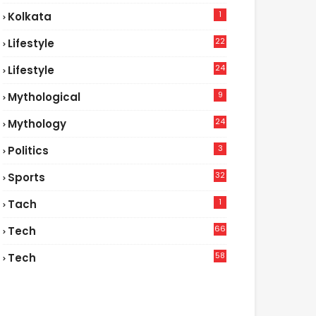
1
Kolkata
22
Lifestyle
9
24
Lifestyle
7
9
Mythological
24
Mythology
3
Politics
32
Sports
1
Tach
66
Tech
9
58
Tech
4