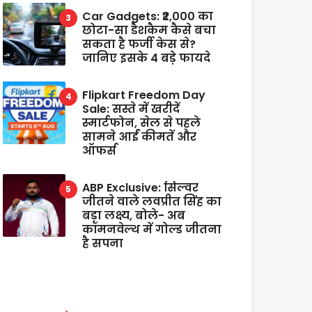
Car Gadgets: ₹2,000 का
छोटा-सा डैशकैम कैसे बचा
सकता है फर्जी केस से?
जानिए इसके 4 बड़े फायदे
Flipkart Freedom Day
Sale: सस्ते में खरीदें
स्मार्टफोन, सेल से पहले
सामने आईं कीमतें और
ऑफर्स
ABP Exclusive: सिल्वर
जीतने वाले लवप्रीत सिंह का
बड़ा लक्ष्य, बोले- अब
कॉमनवेल्थ में गोल्ड जीतना
है सपना