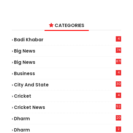
CATEGORIES
4
Badi Khabar
74
Big News
2
871
Big News
4
Business
30
City And State
4
Cricket
52
Cricket News
2
20
Dharm
2
Dharm