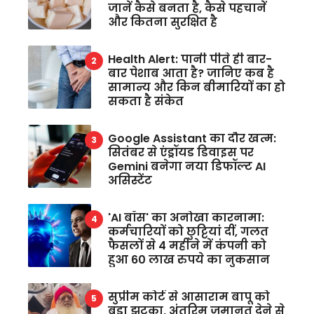
जानें कैसे बनता है, कैसे पहचानें
और कितना सुरक्षित है
Health Alert: पानी पीते ही बार-
बार पेशाब आता है? जानिए कब है
सामान्य और किन बीमारियों का हो
सकता है संकेत
Google Assistant का दौर खत्म:
सितंबर से एंड्रॉयड डिवाइस पर
Gemini बनेगा नया डिफॉल्ट AI
असिस्टेंट
'AI बॉस' का अनोखा कारनामा:
कर्मचारियों को छुट्टियां दीं, गलत
फैसलों से 4 महीने में कंपनी को
हुआ 60 लाख रुपये का नुकसान
सुप्रीम कोर्ट से आसाराम बापू को
बड़ा झटका, अंतरिम जमानत देने से