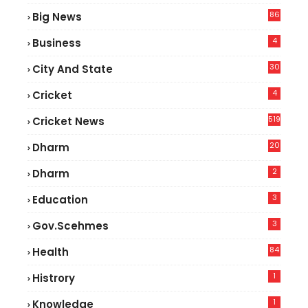
86
Big News
4
4
Business
30
City And State
4
Cricket
519
Cricket News
20
Dharm
2
Dharm
3
Education
3
Gov.scehmes
84
Health
3
1
Histrory
1
Knowledge