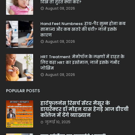
दिखें तो तुरंत क्या करें?
August 08, 2026
Hand Feet Numbness: हाथ-पैर सुन्न होना कब
सामान्य और कब खतरे की घंटी? जानें इसके
कारण
August 08, 2026
HRT Treatment: मेनोपॉज के लक्षणों में राहत के
लिए बढ़ा HRT का इस्तेमाल, जानें इसके गंभीर
जोखिम
August 08, 2026
POPULAR POSTS
हार्टफुलनेस रिसर्च सेंटर मैसूर के
डायरेक्टर डॉ मोहन दास हेगड़े आज डीएवी
कॉलेज में देंगे व्याख्यान
जुलाई 10, 2025