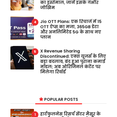
का इस्तेमाल, जानें इसके गंभीर
जोखिम
Jio OTT Plans: एक रिचार्ज में 15
OTT ऐप्स का मजा, 365GB डेटा
और अनलिमिटेड 5G के साथ नए
प्लान
X Revenue Sharing
Discontinued: एक्स यूजर्स के लिए
बड़ा बदलाव, बंद हुआ पुराना कमाई
मॉडल; अब ओरिजिनल कंटेंट पर
मिलेगा रिवॉर्ड
POPULAR POSTS
हार्टफुलनेस रिसर्च सेंटर मैसूर के