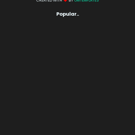
CREATED WITH
BY
OMTEMPLATES
Popular..