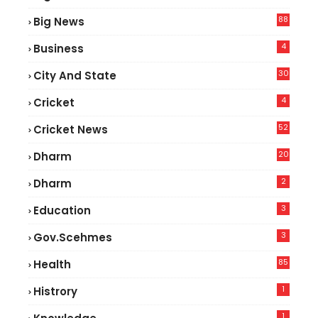
2
88
Big News
6
4
Business
30
City And State
4
Cricket
52
Cricket News
8
20
Dharm
2
Dharm
3
Education
3
Gov.scehmes
85
Health
0
1
Histrory
1