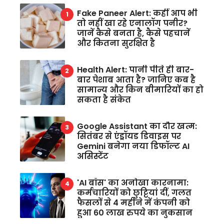
Fake Paneer Alert: कहीं आप भी
तो नहीं खा रहे एनालॉग पनीर?
जानें कैसे बनता है, कैसे पहचानें
और कितना सुरक्षित है
Health Alert: पानी पीते ही बार-
बार पेशाब आता है? जानिए कब है
सामान्य और किन बीमारियों का हो
सकता है संकेत
Google Assistant का दौर खत्म:
सितंबर से एंड्रॉयड डिवाइस पर
Gemini बनेगा नया डिफॉल्ट AI
असिस्टेंट
'AI बॉस' का अनोखा कारनामा:
कर्मचारियों को छुट्टियां दीं, गलत
फैसलों से 4 महीने में कंपनी को
हुआ 60 लाख रुपये का नुकसान