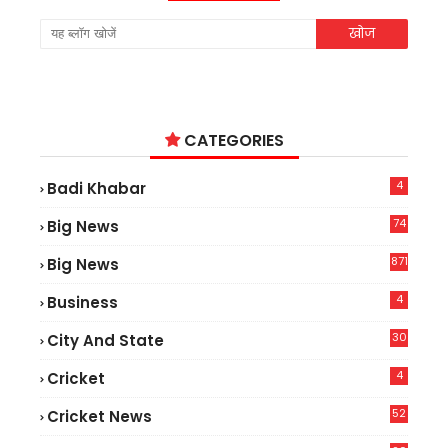
CATEGORIES
4
Badi Khabar
74
Big News
2
871
Big News
4
Business
30
City And State
4
Cricket
52
Cricket News
2