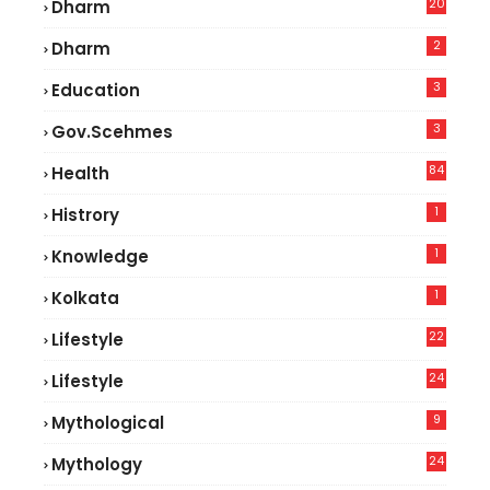
20
Dharm
2
Dharm
3
Education
3
Gov.scehmes
84
Health
5
1
Histrory
1
Knowledge
1
Kolkata
22
Lifestyle
9
24
Lifestyle
7
9
Mythological
24
Mythology