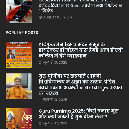
Google Assistant का दौर खत्म: सितंबर से
एंड्रॉयड डिवाइस पर Gemini बनेगा नया डिफॉल्ट AI
असिस्टेंट
August 06, 2026
POPULAR POSTS
हार्टफुलनेस रिसर्च सेंटर मैसूर के
डायरेक्टर डॉ मोहन दास हेगड़े आज डीएवी
कॉलेज में देंगे व्याख्यान
जुलाई 10, 2025
गुरु पूर्णिमा पर छत्रपति शाहूजी
विश्वविद्यालय में श्रद्धा का उत्सव, पंडित
स्वयं प्रकाश अवस्थी ने बताया गुरु परंपरा
का महत्व
जुलाई 10, 2025
Guru Purnima 2025: किसे बनाएं गुरु
और क्यों जरूरी है गुरु दीक्षा लेना?
जुलाई 07, 2025