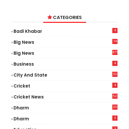
CATEGORIES
4
Badi Khabar
74
Big News
2
871
Big News
4
Business
30
City And State
4
Cricket
52
Cricket News
2
20
Dharm
2
Dharm
3