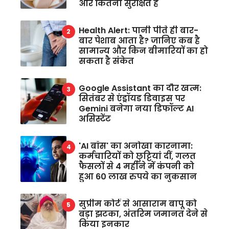
और कितना सुरक्षित है
Health Alert: पानी पीते ही बार-
बार पेशाब आता है? जानिए कब है
सामान्य और किन बीमारियों का हो
सकता है संकेत
Google Assistant का दौर खत्म:
सितंबर से एंड्रॉयड डिवाइस पर
Gemini बनेगा नया डिफॉल्ट AI
असिस्टेंट
'AI बॉस' का अनोखा कारनामा:
कर्मचारियों को छुट्टियां दीं, गलत
फैसलों से 4 महीने में कंपनी को
हुआ 60 लाख रुपये का नुकसान
सुप्रीम कोर्ट से आसाराम बापू को
बड़ा झटका, अंतरिम जमानत देने से
किया इनकार