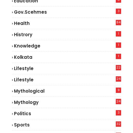
Education
3
Gov.scehmes
84
Health
5
1
Histrory
1
Knowledge
1
Kolkata
22
Lifestyle
9
24
Lifestyle
7
9
Mythological
24
Mythology
3
Politics
32
Sports