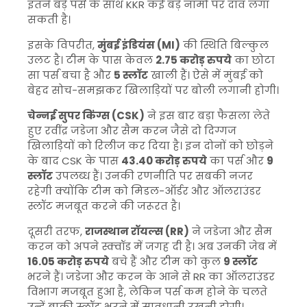
इतने बड़े पर्स के साथ KKR कई बड़े नामों पर दांव लगा
सकती है।
इसके विपरीत,
मुंबई इंडियंस (MI)
की स्थिति बिल्कुल
उलट है। टीम के पास केवल
2.75 करोड़ रुपये
का छोटा
सा पर्स बचा है और
5 स्लॉट
खाली हैं। ऐसे में मुंबई को
बेहद सोच-समझकर खिलाड़ियों पर बोली लगानी होगी।
चेन्नई सुपर किंग्स (CSK)
ने इस बार बड़ा फैसला लेते
हुए रवींद्र जडेजा और सैम करन जैसे दो दिग्गज
खिलाड़ियों को रिलीज कर दिया है। इन दोनों को छोड़ने
के बाद CSK के पास
43.40 करोड़ रुपये
का पर्स और
9
स्लॉट
उपलब्ध हैं। उनकी रणनीति पर सबकी नजर
रहेगी क्योंकि टीम को मिडल-ऑर्डर और ऑलराउंडर
स्लॉट मजबूत करने की जरूरत है।
दूसरी तरफ,
राजस्थान रॉयल्स (RR)
ने जडेजा और सैम
करन को अपने स्क्वॉड में जगह दी है। अब उनकी जेब में
16.05 करोड़ रुपये
बचे हैं और टीम को कुल
9 स्लॉट
भरने हैं। जडेजा और करन के आने से RR का ऑलराउंडर
विभाग मजबूत हुआ है, लेकिन पर्स कम होने के चलते
उन्हें बाकी स्लॉट भरने में सावधानी रखनी होगी।