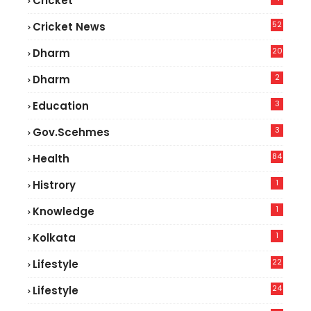
Cricket
52
Cricket News
2
20
Dharm
2
Dharm
3
Education
3
Gov.scehmes
84
Health
5
1
Histrory
1
Knowledge
1
Kolkata
22
Lifestyle
9
24
Lifestyle
7