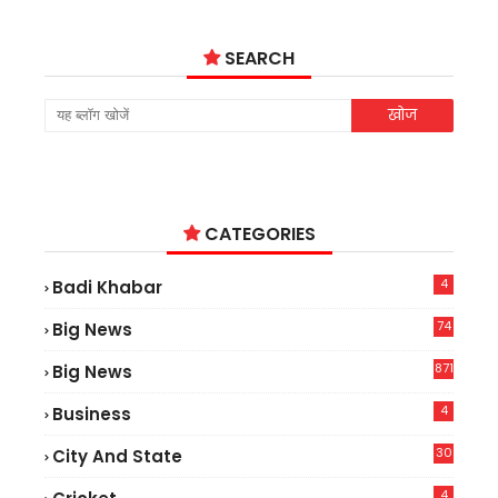
SEARCH
CATEGORIES
4
Badi Khabar
74
Big News
2
871
Big News
4
Business
30
City And State
4