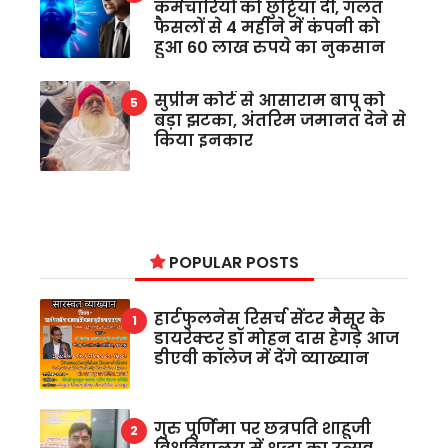
कर्मचारियों को छुट्टियां दीं, गलत
फैसलों से 4 महीने में कंपनी को
हुआ 60 लाख रुपये का नुकसान
सुप्रीम कोर्ट से आसाराम बापू को
बड़ा झटका, अंतरिम जमानत देने से
किया इनकार
POPULAR POSTS
हार्टफुलनेस रिसर्च सेंटर मैसूर के
डायरेक्टर डॉ मोहन दास हेगड़े आज
डीएवी कॉलेज में देंगे व्याख्यान
गुरु पूर्णिमा पर छत्रपति शाहूजी