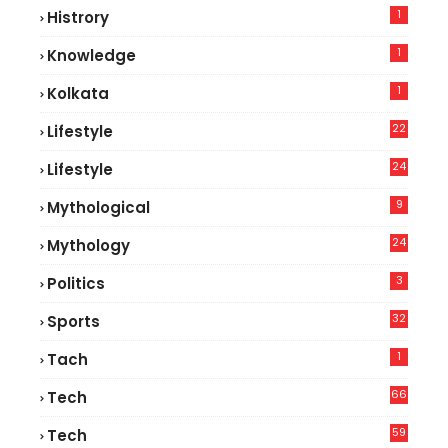
1
Histrory
1
Knowledge
1
Kolkata
22
Lifestyle
9
24
Lifestyle
8
9
Mythological
24
Mythology
3
Politics
32
Sports
1
Tach
66
Tech
9
59
Tech