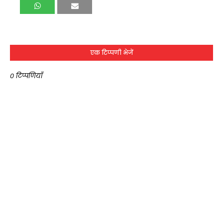
एक टिप्पणी भेजें
0 टिप्पणियाँ