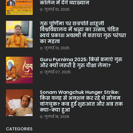
कॉलेज में देंगे व्याख्यान
जुलाई 10, 2025
गुरु पूर्णिमा पर छत्रपति शाहूजी
विश्वविद्यालय में श्रद्धा का उत्सव, पंडित
स्वयं प्रकाश अवस्थी ने बताया गुरु परंपरा
का महत्व
जुलाई 10, 2025
Guru Purnima 2025: किसे बनाएं गुरु
और क्यों जरूरी है गुरु दीक्षा लेना?
जुलाई 07, 2025
Sonam Wangchuk Hunger Strike:
किस वजह से अनशन कर रहे थे सोनम
वांगचुक? कब हुई शुरुआत और अब तक
क्या-क्या हुआ
जुलाई 18, 2026
CATEGORIES