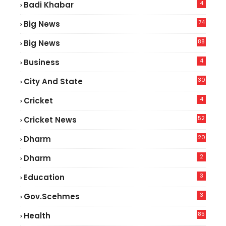
4
Badi Khabar
74
Big News
2
88
Big News
6
4
Business
30
City And State
4
Cricket
52
Cricket News
8
20
Dharm
2
Dharm
3
Education
3
Gov.scehmes
85
Health
0