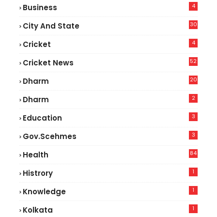
4
Business
30
City And State
4
Cricket
52
Cricket News
2
20
Dharm
2
Dharm
3
Education
3
Gov.scehmes
84
Health
5
1
Histrory
1
Knowledge
1
Kolkata