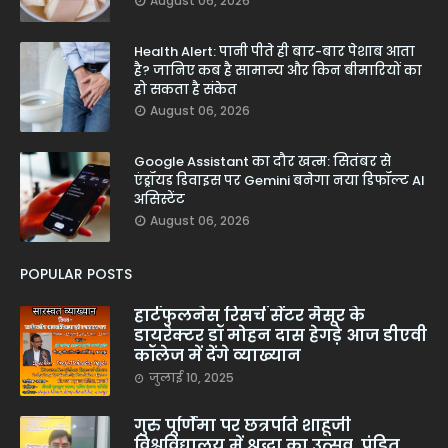
August 06, 2026
Health Alert: पानी पीते ही बार-बार पेशाब आता
है? जानिए कब है सामान्य और किन बीमारियों का
हो सकता है संकेत
August 06, 2026
Google Assistant का दौर खत्म: सितंबर से
एंड्रॉयड डिवाइस पर Gemini बनेगा नया डिफॉल्ट AI
असिस्टेंट
August 06, 2026
POPULAR POSTS
हार्टफुलनेस रिसर्च सेंटर मैसूर के
डायरेक्टर डॉ मोहन दास हेगड़े आज डीएवी
कॉलेज में देंगे व्याख्यान
जुलाई 10, 2025
गुरु पूर्णिमा पर छत्रपति शाहूजी
विश्वविद्यालय में श्रद्धा का उत्सव, पंडित