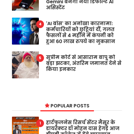
Gemini बनेगा नया डिफॉल्ट AI
असिस्टेंट
'AI बॉस' का अनोखा कारनामा:
कर्मचारियों को छुट्टियां दीं, गलत
फैसलों से 4 महीने में कंपनी को
हुआ 60 लाख रुपये का नुकसान
सुप्रीम कोर्ट से आसाराम बापू को
बड़ा झटका, अंतरिम जमानत देने से
किया इनकार
POPULAR POSTS
हार्टफुलनेस रिसर्च सेंटर मैसूर के
डायरेक्टर डॉ मोहन दास हेगड़े आज