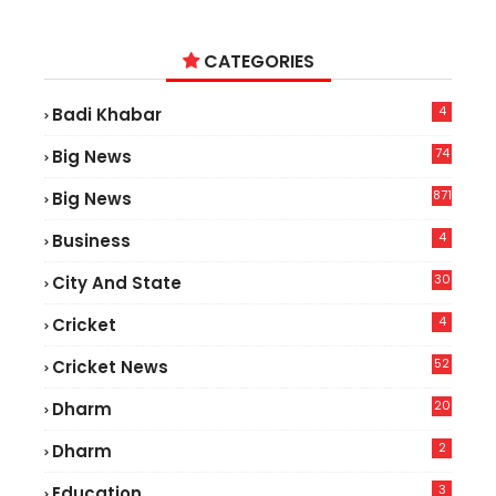
CATEGORIES
4
Badi Khabar
74
Big News
2
871
Big News
4
Business
30
City And State
4
Cricket
52
Cricket News
2
20
Dharm
2
Dharm
3
Education