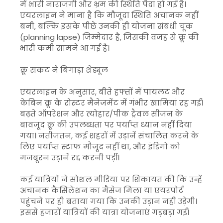
में भारी नाराजगी और भ्रम की स्थिति पैदा हो गई है।
एयरलाइन ने माना है कि मौजूदा स्थिति अचानक नहीं
बनी, बल्कि इसके पीछे उनकी ही योजना संबंधी चूक
(planning lapse) जिम्मेदार है, जिसकी वजह से क्रू की
भारी कमी सामने आ गई है।
क्रू संकट ने बिगाड़ा शेड्यूल
एयरलाइन के अनुसार, बीते हफ्तों में पायलट और
केबिन क्रू के रोस्टर मैनेजमेंट में गंभीर खामियां रह गईं।
बढ़ते ऑपरेशन और त्योहार/पीक ट्रैवल सीजन के
बावजूद क्रू की उपलब्धता पर पर्याप्त ध्यान नहीं दिया
गया। नतीजतन, कई शहरों में उड़ानें संचालित करने के
लिए पर्याप्त स्टाफ मौजूद नहीं था, और इंडिगो को
मजबूरन उड़ानें रद्द करनी पड़ीं।
कई यात्रियों ने सोशल मीडिया पर शिकायत की कि उन्हें
अचानक कैंसिलेशन का मैसेज मिला या एयरपोर्ट
पहुंचने पर ही बताया गया कि उनकी उड़ान नहीं उड़ेगी।
इससे हजारों यात्रियों की यात्रा योजनाएं गड़बड़ा गईं।