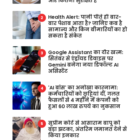
और कितना सुरक्षित है
Health Alert: पानी पीते ही बार-
बार पेशाब आता है? जानिए कब है
सामान्य और किन बीमारियों का हो
सकता है संकेत
Google Assistant का दौर खत्म:
सितंबर से एंड्रॉयड डिवाइस पर
Gemini बनेगा नया डिफॉल्ट AI
असिस्टेंट
'AI बॉस' का अनोखा कारनामा:
कर्मचारियों को छुट्टियां दीं, गलत
फैसलों से 4 महीने में कंपनी को
हुआ 60 लाख रुपये का नुकसान
सुप्रीम कोर्ट से आसाराम बापू को
बड़ा झटका, अंतरिम जमानत देने से
किया इनकार