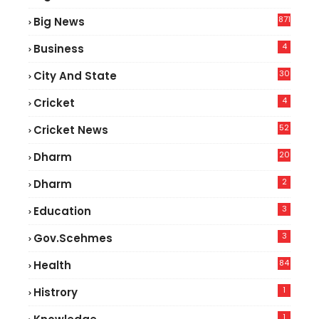
2
871
Big News
4
Business
30
City And State
4
Cricket
52
Cricket News
2
20
Dharm
2
Dharm
3
Education
3
Gov.scehmes
84
Health
5
1
Histrory
1