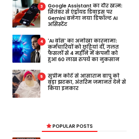
Google Assistant का दौर खत्म:
सितंबर से एंड्रॉयड डिवाइस पर
Gemini बनेगा नया डिफॉल्ट AI
असिस्टेंट
'AI बॉस' का अनोखा कारनामा:
कर्मचारियों को छुट्टियां दीं, गलत
फैसलों से 4 महीने में कंपनी को
हुआ 60 लाख रुपये का नुकसान
सुप्रीम कोर्ट से आसाराम बापू को
बड़ा झटका, अंतरिम जमानत देने से
किया इनकार
POPULAR POSTS