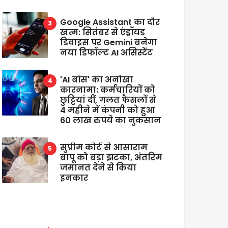
Google Assistant का दौर
खत्म: सितंबर से एंड्रॉयड
डिवाइस पर Gemini बनेगा
नया डिफॉल्ट AI असिस्टेंट
'AI बॉस' का अनोखा
कारनामा: कर्मचारियों को
छुट्टियां दीं, गलत फैसलों से
4 महीने में कंपनी को हुआ
60 लाख रुपये का नुकसान
सुप्रीम कोर्ट से आसाराम
बापू को बड़ा झटका, अंतरिम
जमानत देने से किया
इनकार