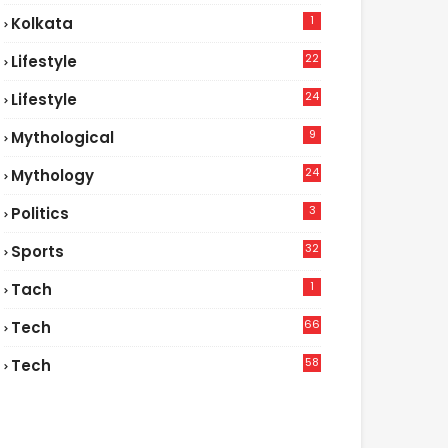
1
Kolkata
22
Lifestyle
9
24
Lifestyle
7
9
Mythological
24
Mythology
3
Politics
32
Sports
1
Tach
66
Tech
9
58
Tech
6