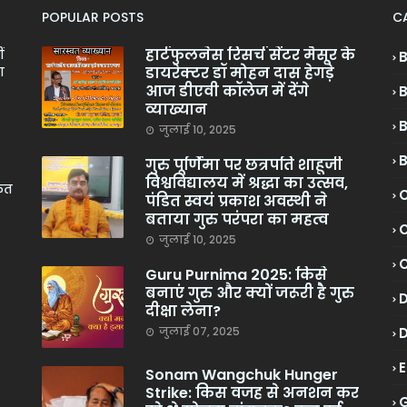
POPULAR POSTS
C
हार्टफुलनेस रिसर्च सेंटर मैसूर के
ं
डायरेक्टर डॉ मोहन दास हेगड़े
ा
आज डीएवी कॉलेज में देंगे
व्याख्यान
जुलाई 10, 2025
गुरु पूर्णिमा पर छत्रपति शाहूजी
विश्वविद्यालय में श्रद्धा का उत्सव,
केत
C
पंडित स्वयं प्रकाश अवस्थी ने
बताया गुरु परंपरा का महत्व
C
जुलाई 10, 2025
Guru Purnima 2025: किसे
बनाएं गुरु और क्यों जरूरी है गुरु
दीक्षा लेना?
जुलाई 07, 2025
Sonam Wangchuk Hunger
Strike: किस वजह से अनशन कर