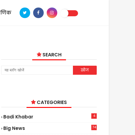
ाणिक
SEARCH
CATEGORIES
4
Badi Khabar
74
Big News
2