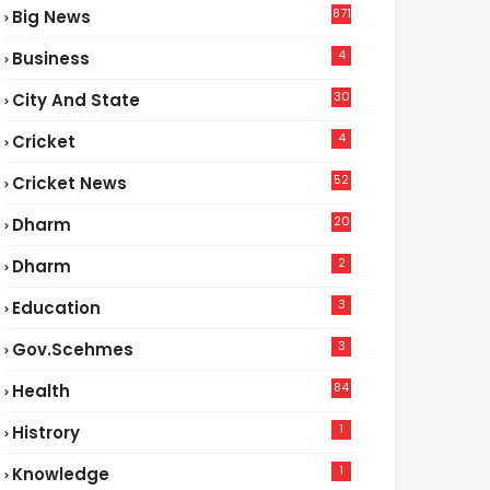
871
Big News
4
Business
30
City And State
4
Cricket
52
Cricket News
2
20
Dharm
2
Dharm
3
Education
3
Gov.scehmes
84
Health
5
1
Histrory
1
Knowledge