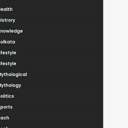
Health
istrory
Knowledge
Kolkata
ifestyle
ifestyle
ythological
Mythology
olitics
Sports
Tach