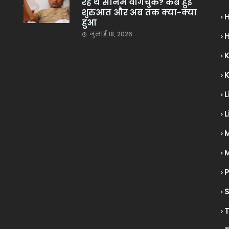
रहे थे सोनम वांगचुक? कब हुई
शुरुआत और अब तक क्या-क्या
हुआ
जुलाई 18, 2026
H
L
L
M
P