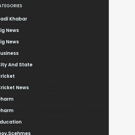
ATEGORIES
Badi Khabar
Big News
Big News
Business
ity And State
ricket
Cricket News
Dharm
Dharm
Education
Gov.scehmes