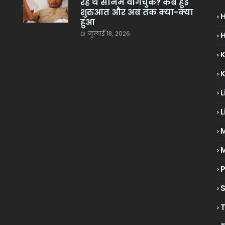
रहे थे सोनम वांगचुक? कब हुई
शुरुआत और अब तक क्या-क्या
हुआ
जुलाई 18, 2026
H
L
L
M
P