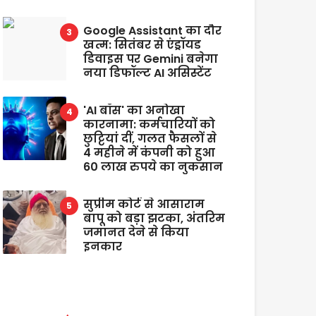
Google Assistant का दौर
खत्म: सितंबर से एंड्रॉयड
डिवाइस पर Gemini बनेगा
नया डिफॉल्ट AI असिस्टेंट
'AI बॉस' का अनोखा
कारनामा: कर्मचारियों को
छुट्टियां दीं, गलत फैसलों से
4 महीने में कंपनी को हुआ
60 लाख रुपये का नुकसान
सुप्रीम कोर्ट से आसाराम
बापू को बड़ा झटका, अंतरिम
जमानत देने से किया
इनकार