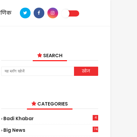
ाणिक
SEARCH
CATEGORIES
4
Badi Khabar
74
Big News
2