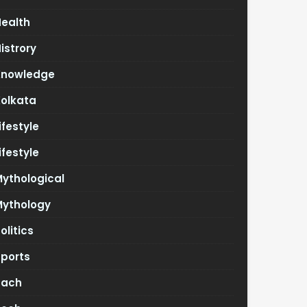
Health
istrory
Knowledge
Kolkata
ifestyle
ifestyle
ythological
Mythology
olitics
Sports
Tach