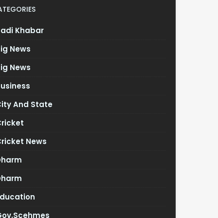
ATEGORIES
Badi Khabar
Big News
Big News
Business
ity And State
ricket
Cricket News
Dharm
Dharm
Education
Gov.scehmes