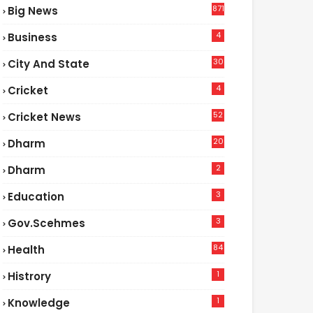
871
Big News
4
Business
30
City And State
4
Cricket
52
Cricket News
2
20
Dharm
2
Dharm
3
Education
3
Gov.scehmes
84
Health
5
1
Histrory
1
Knowledge