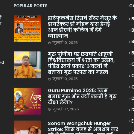
POPULAR POSTS
C
हार्टफुलनेस रिसर्च सेंटर मैसूर के
ं
डायरेक्टर डॉ मोहन दास हेगड़े
ा
आज डीएवी कॉलेज में देंगे
व्याख्यान
जुलाई 10, 2025
गुरु पूर्णिमा पर छत्रपति शाहूजी
विश्वविद्यालय में श्रद्धा का उत्सव,
केत
C
पंडित स्वयं प्रकाश अवस्थी ने
बताया गुरु परंपरा का महत्व
C
जुलाई 10, 2025
Guru Purnima 2025: किसे
बनाएं गुरु और क्यों जरूरी है गुरु
दीक्षा लेना?
जुलाई 07, 2025
Sonam Wangchuk Hunger
Strike: किस वजह से अनशन कर