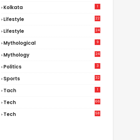
1
Kolkata
22
Lifestyle
9
24
Lifestyle
7
9
Mythological
24
Mythology
3
Politics
32
Sports
1
Tach
66
Tech
9
58
Tech
6