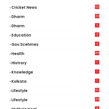
52
Cricket News
5
20
Dharm
2
Dharm
3
Education
3
Gov.scehmes
84
Health
8
1
Histrory
1
Knowledge
1
Kolkata
22
Lifestyle
9
24
Lifestyle
7
9