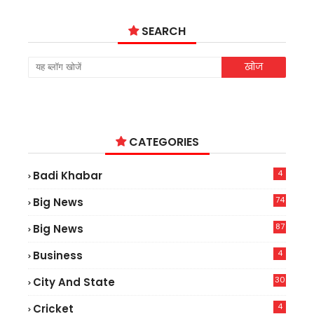
SEARCH
CATEGORIES
4
Badi Khabar
74
Big News
2
87
Big News
9
4
Business
30
City And State
4
Cricket