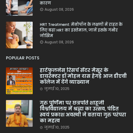
कारण
August 08, 2026
HRT Treatment: मेनोपॉज के लक्षणों में राहत के
लिए बढ़ा HRT का इस्तेमाल, जानें इसके गंभीर
जोखिम
August 08, 2026
POPULAR POSTS
हार्टफुलनेस रिसर्च सेंटर मैसूर के
डायरेक्टर डॉ मोहन दास हेगड़े आज डीएवी
कॉलेज में देंगे व्याख्यान
जुलाई 10, 2025
गुरु पूर्णिमा पर छत्रपति शाहूजी
विश्वविद्यालय में श्रद्धा का उत्सव, पंडित
स्वयं प्रकाश अवस्थी ने बताया गुरु परंपरा
का महत्व
जुलाई 10, 2025