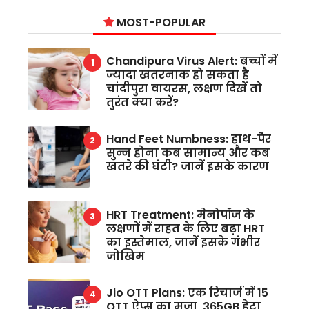
MOST-POPULAR
Chandipura Virus Alert: बच्चों में
ज्यादा खतरनाक हो सकता है
चांदीपुरा वायरस, लक्षण दिखें तो
तुरंत क्या करें?
Hand Feet Numbness: हाथ-पैर
सुन्न होना कब सामान्य और कब
खतरे की घंटी? जानें इसके कारण
HRT Treatment: मेनोपॉज के
लक्षणों में राहत के लिए बढ़ा HRT
का इस्तेमाल, जानें इसके गंभीर
जोखिम
Jio OTT Plans: एक रिचार्ज में 15
OTT ऐप्स का मजा, 365GB डेटा