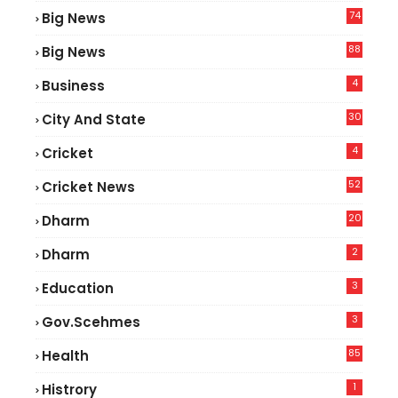
74
Big News
2
88
Big News
6
4
Business
30
City And State
4
Cricket
52
Cricket News
8
20
Dharm
2
Dharm
3
Education
3
Gov.scehmes
85
Health
0
1
Histrory