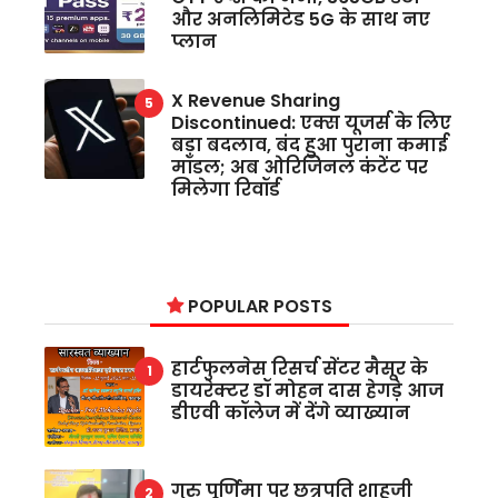
और अनलिमिटेड 5G के साथ नए
प्लान
X Revenue Sharing
Discontinued: एक्स यूजर्स के लिए
बड़ा बदलाव, बंद हुआ पुराना कमाई
मॉडल; अब ओरिजिनल कंटेंट पर
मिलेगा रिवॉर्ड
POPULAR POSTS
हार्टफुलनेस रिसर्च सेंटर मैसूर के
डायरेक्टर डॉ मोहन दास हेगड़े आज
डीएवी कॉलेज में देंगे व्याख्यान
गुरु पूर्णिमा पर छत्रपति शाहूजी