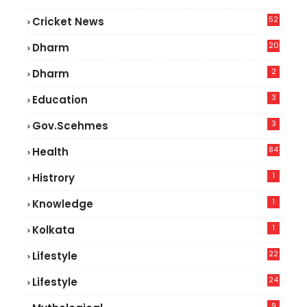
52
Cricket News
5
20
Dharm
2
Dharm
3
Education
3
Gov.scehmes
84
Health
8
1
Histrory
1
Knowledge
1
Kolkata
22
Lifestyle
9
24
Lifestyle
7
9