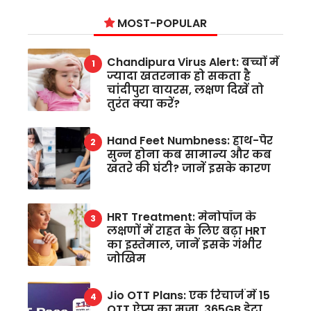
MOST-POPULAR
Chandipura Virus Alert: बच्चों में
ज्यादा खतरनाक हो सकता है
चांदीपुरा वायरस, लक्षण दिखें तो
तुरंत क्या करें?
Hand Feet Numbness: हाथ-पैर
सुन्न होना कब सामान्य और कब
खतरे की घंटी? जानें इसके कारण
HRT Treatment: मेनोपॉज के
लक्षणों में राहत के लिए बढ़ा HRT
का इस्तेमाल, जानें इसके गंभीर
जोखिम
Jio OTT Plans: एक रिचार्ज में 15
OTT ऐप्स का मजा, 365GB डेटा