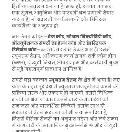
हितों का संतुलन बनाना है। साथ ही, इनका मकसद
एक सुगम, आधुनिक और पारदर्शी श्रम प्रणाली तैयार
करना है, जो बदलती कार्य संस्कृति और डिजिटल
कार्यशैली के अनुरूप हो।
नए लेबर कोड्स—
वेज कोड
,
सोशल सिक्योरिटी कोड
,
ऑक्यूपेशनल सेफ्टी एंड हेल्थ कोड
और
इंडस्ट्रियल
रिलेशंस कोड
—कई बड़े बदलाव लेकर आए हैं। इनमें
न्यूनतम वेतन, अधिकतम कार्य समय, वर्क फ्रॉम होम
(WFH), ग्रेच्युटी नियम, ओवरटाइम और कर्मचारी सुरक्षा
से जुड़े महत्वपूर्ण प्रावधान शामिल हैं।
सबसे बड़ा बदलाव
न्यूनतम वेतन
के क्षेत्र में आया है। नए
कोड के तहत पूरे देश में न्यूनतम मजदूरी तय करने की
प्रक्रिया सरल और एकरूप हो जाएगी। इससे विभिन्न
राज्यों या क्षेत्रों में काम करने वाले कर्मचारियों को
समानता और पारदर्शिता मिलेगी। इसके साथ ही,
सरकार ने वेतन संरचना को भी नया रूप दिया है,
जिससे बेसिक सैलरी का अनुपात बढ़ेगा और लंबे समय
में कर्मचारी की सामाजिक सुरक्षा—जैसे PF और ग्रेच्युटी
—मजबूत होगी।