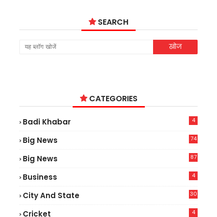
SEARCH
CATEGORIES
4
Badi Khabar
74
Big News
2
87
Big News
9
4
Business
30
City And State
4
Cricket