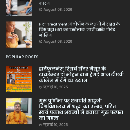
कारण
August 08, 2026
HRT Treatment: मेनोपॉज के लक्षणों में राहत के
लिए बढ़ा HRT का इस्तेमाल, जानें इसके गंभीर
जोखिम
August 08, 2026
POPULAR POSTS
हार्टफुलनेस रिसर्च सेंटर मैसूर के
डायरेक्टर डॉ मोहन दास हेगड़े आज डीएवी
कॉलेज में देंगे व्याख्यान
जुलाई 10, 2025
गुरु पूर्णिमा पर छत्रपति शाहूजी
विश्वविद्यालय में श्रद्धा का उत्सव, पंडित
स्वयं प्रकाश अवस्थी ने बताया गुरु परंपरा
का महत्व
जुलाई 10, 2025