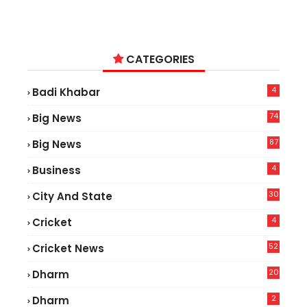
CATEGORIES
4
Badi Khabar
74
Big News
2
87
Big News
9
4
Business
30
City And State
4
Cricket
52
Cricket News
3
20
Dharm
2
Dharm