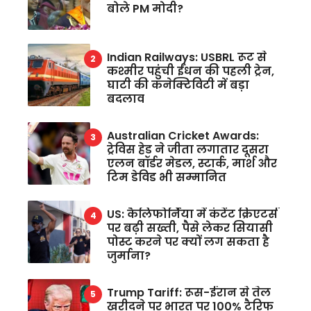
बोले PM मोदी?
Indian Railways: USBRL रूट से
कश्मीर पहुंची ईंधन की पहली ट्रेन,
घाटी की कनेक्टिविटी में बड़ा
बदलाव
Australian Cricket Awards:
ट्रेविस हेड ने जीता लगातार दूसरा
एलन बॉर्डर मेडल, स्टार्क, मार्श और
टिम डेविड भी सम्मानित
US: कैलिफोर्निया में कंटेंट क्रिएटर्स
पर बढ़ी सख्ती, पैसे लेकर सियासी
पोस्ट करने पर क्यों लग सकता है
जुर्माना?
Trump Tariff: रूस-ईरान से तेल
खरीदने पर भारत पर 100% टैरिफ